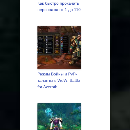
Как быстро прокачать
персонажа от 1 до 110
Режим Войны и PvP-
таланты в WoW: Battle
for Azeroth