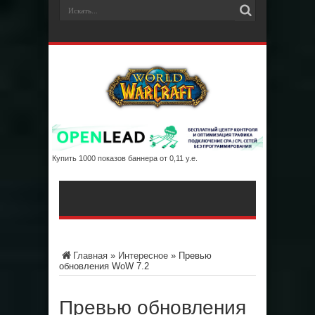
Купить 1000 показов баннера от 0,11 у.е.
Главная
»
Интересное
»
Превью
обновления WoW 7.2
Превью обновления