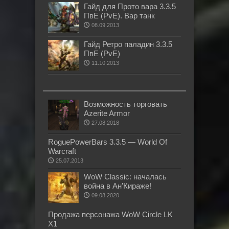
Гайд для Прото вара 3.3.5
ПвЕ (PvE). Вар танк
08.09.2013
Гайд Ретро паладин 3.3.5
ПвЕ (PvE)
11.10.2013
Возможность торговать
Azerite Armor
27.08.2018
RoguePowerBars 3.3.5 — World Of
Warcraft
25.07.2013
WoW Classic: началась
война в Ан’Кираже!
09.08.2020
Продажа персонажа WoW Circle LK
X1