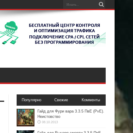
Популярно
Свежие
Комменты
Гайд для Фури вара 3.3.5 ПвЕ (PvE).
Неистовство
08.10.2013
Гайд для Рыцаря смерти 3.3.5 ПвЕ.