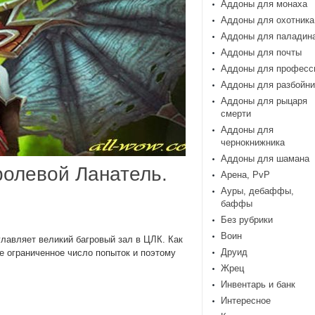
Аддоны для монаха
Аддоны для охотника
Аддоны для паладин
Аддоны для почты
Аддоны для професс
Аддоны для разбойни
Аддоны для рыцаря
смерти
Аддоны для
чернокнижника
Аддоны для шамана
ролевой Ланатель.
Арена, PvP
Ауры, дебаффы,
баффы
Без рубрики
Воин
главляет великий багровый зал в ЦЛК. Как
Друид
е ограниченное число попыток и поэтому
Жрец
Инвентарь и банк
Интересное