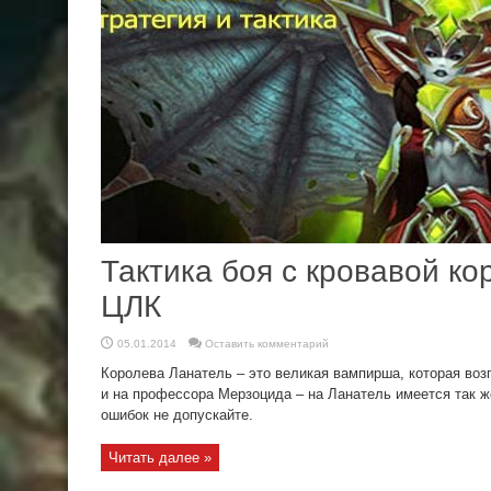
Тактика боя с кровавой ко
ЦЛК
05.01.2014
Оставить комментарий
Королева Ланатель – это великая вампирша, которая воз
и на профессора Мерзоцида – на Ланатель имеется так ж
ошибок не допускайте.
Читать далее »