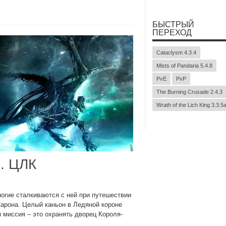
БЫСТРЫЙ
ПЕРЕХОД
Cataclysm 4.3.4
Mists of Pandaria 5.4.8
PvE
PvP
The Burning Crusade 2.4.3
Wrath of the Lich King 3.3.5
й. ЦЛК
ногие сталкиваются с ней при путешествии
Сарона. Целый каньон в Ледяной короне
я миссия – это охранять дворец Короля-