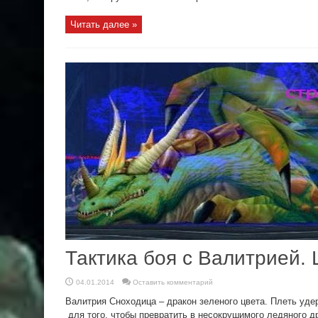
Читать далее »
Тактика боя с Валитрией.
04.01.2014
Оставить комментарий
Валитрия Сноходица – дракон зеленого цвета. Плеть уде
для того, чтобы превратить в несокрушимого ледяного д