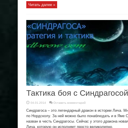
Читать далее »
Тактика боя с Синдрагосо
04.01.2014
Оставить комментарий
Синдрагоса – это легендарный дракон в истории Лича. М
по Нордсколу. За ней можно было понаблюдать и в Яме 
назван в честь Синдрагосы. Сейчас у этого дракона нова
Лича, которую он исполняет просто великолепно.