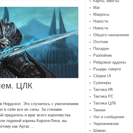
Карты, квесты
Маг
Макросы
Новости
Новости
Общего назначения
Охотник
Паладин
Разбойник
Рейдовые аддоны
Рыцарь смерти
Сборки UI
Сувениры
чем. ЦЛК
Тактика ИК
Тактика РС
Тактика ЦЛК
 в Нордскол. Это случилось с увеличением
л в себе все их силы. За стенами
Твинки
й предатель и враг всего королевства
Чат и сообщения
ели ледяной короны Короля-Лича, вы
Чернокнижник
тому как Артас ...
Шаман