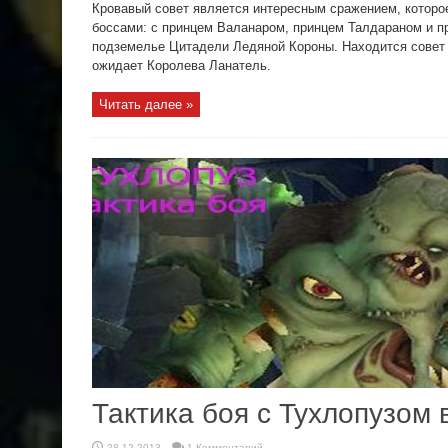
Кровавый совет является интересным сражением, которо
боссами: с принцем Валанаром, принцем Талдараном и 
подземелье Цитадели Ледяной Короны. Находится совет 
ожидает Королева Ланатель.
Читать далее »
Тактика боя с Тухлопузом 
28.12.2013
1 Комментарий