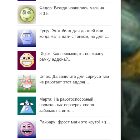
Фёдор: Всегда нравились маги на
3.3.5...
Fynjy: Этот билд для данжей или
когда маг в пати с танком, но для с...
DIgler: Как перемещать по экрану
рамку аддона?...
Umax: Да запилите для сириуса там
не работает этот аддон(...
Марта: На работоспособный
нормальных серверах хпала
забивают в инте...
Райбару: фрост маги это круто! >:(...