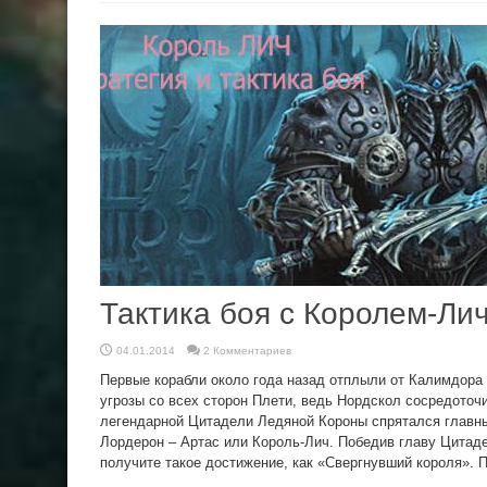
Тактика боя с Королем-Ли
04.01.2014
2 Комментариев
Первые корабли около года назад отплыли от Калимдора
угрозы со всех сторон Плети, ведь Нордскол сосредоточи
легендарной Цитадели Ледяной Короны спрятался главны
Лордерон – Артас или Король-Лич. Победив главу Цитад
получите такое достижение, как «Свергнувший короля». По