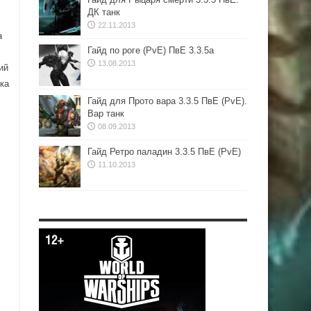
ДК танк
22.11.2013
а
Гайд по роге (PvE) ПвЕ 3.3.5а
13.08.2013
ий
ка
Гайд для Прото вара 3.3.5 ПвЕ (PvE).
Вар танк
08.09.2013
Гайд Ретро паладин 3.3.5 ПвЕ (PvE)
11.10.2013