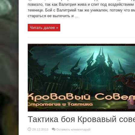
повезло, так как Валитрия жива и спит под воздействием
темнице. Бой с Валитрией так же уникален, потому что в
стараться ее вылечить и ...
Читать далее »
Тактика боя Кровавый сов
28.12.2013
Оставить комментарий