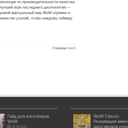
эволюции по производительности качества
 лучшей игре последнего десятилетия —
 Игровой виртуальный мир WoW огромен и
ножество усилий, чтобы каждому геймеру
Страница 1 из 2
Гайд для косплееров
WoW Classic:
WoW
Резервация имен
дата начала сез
08.05.2017