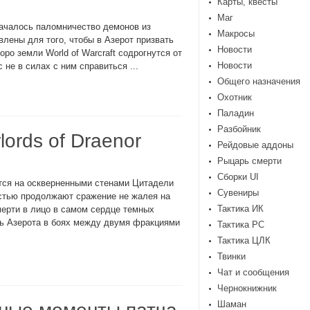
Карты, квесты
Маг
началось паломничество демонов из
Макросы
лены для того, чтобы в Азерот призвать
Новости
оро земли World of Warcraft содрогнутся от
Новости
не в силах с ним справиться ...
Общего назначения
Охотник
Паладин
Разбойник
ords of Draenor
Рейдовые аддоны
Рыцарь смерти
Сборки UI
ятся на оскверненными стенами Цитадели
Сувениры
стью продолжают сражение не жалея на
Тактика ИК
смерти в лицо в самом сердце темных
сть Азерота в боях между двумя фракциями
Тактика РС
Тактика ЦЛК
Твинки
Чат и сообщения
Чернокнижник
Шаман