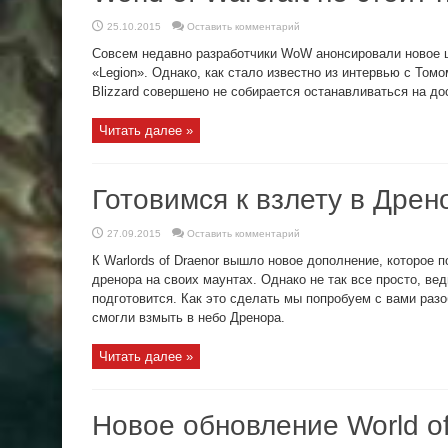
25.10.2015
Оставить комментарий
Совсем недавно разработчики WoW анонсировали новое ш
«Legion». Однако, как стало известно из интервью с Том
Blizzard совершено не собирается останавливаться на до
Читать далее »
Готовимся к взлету в Дрен
27.09.2015
Оставить комментарий
К Warlords of Draenor вышло новое дополнение, которое 
дренора на своих маунтах. Однако не так все просто, в
подготовится. Как это сделать мы попробуем с вами разо
смогли взмыть в небо Дренора.
Читать далее »
Новое обновление World of