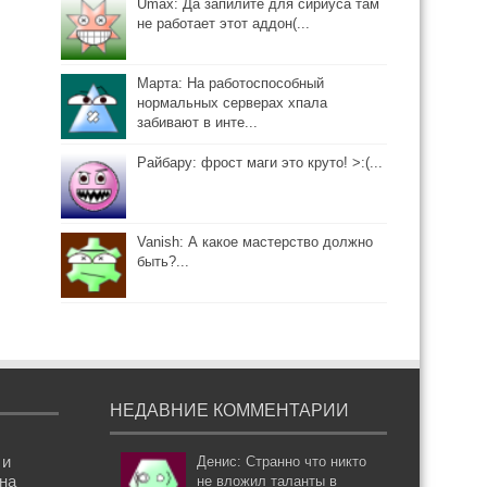
Umax: Да запилите для сириуса там
не работает этот аддон(...
Марта: На работоспособный
нормальных серверах хпала
забивают в инте...
Райбару: фрост маги это круто! >:(...
Vanish: А какое мастерство должно
быть?...
НЕДАВНИЕ КОММЕНТАРИИ
 и
Денис: Странно что никто
она
не вложил таланты в