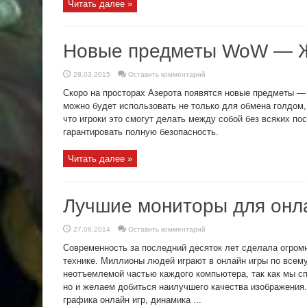
Читать далее »
Новые предметы WoW — 
28.03.2015
Оставить комментарий
Скоро на просторах Азерота появятся новые предметы —
можно будет использовать не только для обмена голдом,
что игроки это смогут делать между собой без всяких по
гарантировать полную безопасность.
Читать далее »
Лучшие мониторы для онл
27.08.2014
Оставить комментарий
Современность за последний десяток лет сделала огромны
технике. Миллионы людей играют в онлайн игры по всем
неотъемлемой частью каждого компьютера, так как мы сп
но и желаем добиться наилучшего качества изображения.
графика онлайн игр, динамика ...