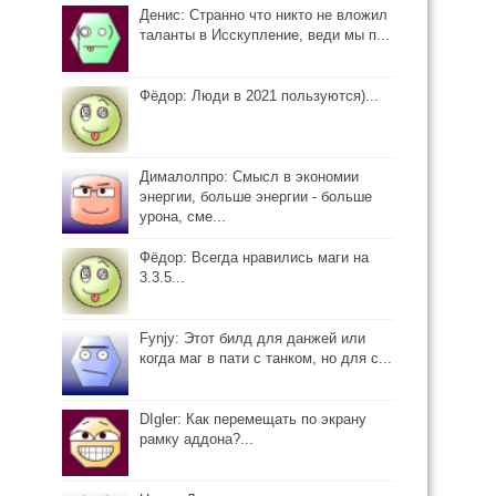
Денис: Странно что никто не вложил
таланты в Исскупление, веди мы п...
Фёдор: Люди в 2021 пользуются)...
Дималолпро: Смысл в экономии
энергии, больше энергии - больше
урона, сме...
Фёдор: Всегда нравились маги на
3.3.5...
Fynjy: Этот билд для данжей или
когда маг в пати с танком, но для с...
DIgler: Как перемещать по экрану
рамку аддона?...