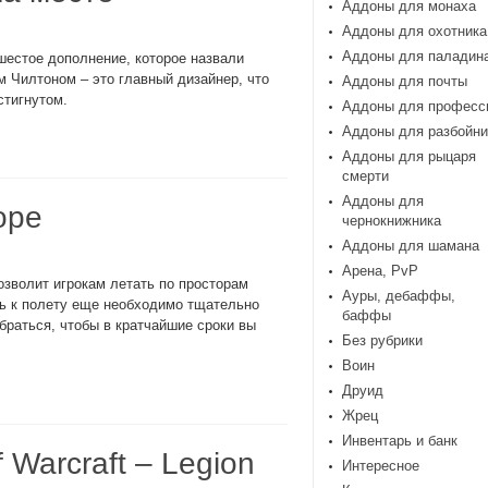
Аддоны для монаха
Аддоны для охотника
Аддоны для паладин
естое дополнение, которое назвали
ом Чилтоном – это главный дизайнер, что
Аддоны для почты
стигнутом.
Аддоны для професс
Аддоны для разбойни
Аддоны для рыцаря
смерти
Аддоны для
оре
чернокнижника
Аддоны для шамана
Арена, PvP
позволит игрокам летать по просторам
Ауры, дебаффы,
едь к полету еще необходимо тщательно
баффы
браться, чтобы в кратчайшие сроки вы
Без рубрики
Воин
Друид
Жрец
Инвентарь и банк
 Warcraft – Legion
Интересное