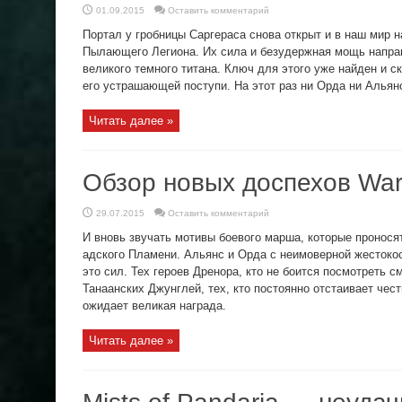
01.09.2015
Оставить комментарий
Портал у гробницы Саргераса снова открыт и в наш мир 
Пылающего Легиона. Их сила и безудержная мощь направ
великого темного титана. Ключ для этого уже найден и ск
его устрашающей поступи. На этот раз ни Орда ни Альянс 
Читать далее »
Обзор новых доспехов Warl
29.07.2015
Оставить комментарий
И вновь звучать мотивы боевого марша, которые пронос
адского Пламени. Альянс и Орда с неимоверной жестоко
это сил. Тех героев Дренора, кто не боится посмотреть 
Танаанских Джунглей, тех, кто постоянно отстаивает че
ожидает великая награда.
Читать далее »