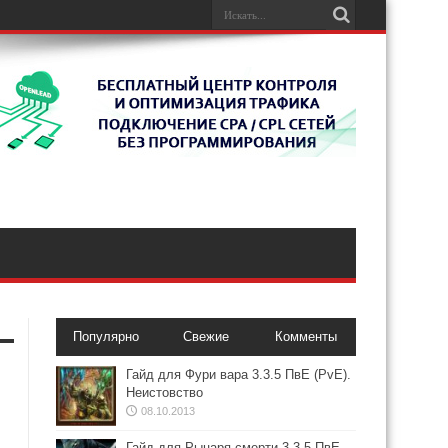
Популярно
Свежие
Комменты
Гайд для Фури вара 3.3.5 ПвЕ (PvE).
Неистовство
08.10.2013
Гайд для Рыцаря смерти 3.3.5 ПвЕ.