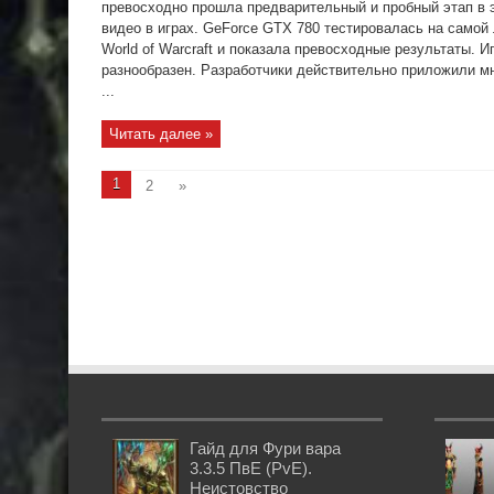
превосходно прошла предварительный и пробный этап в 
видео в играх. GeForce GTX 780 тестировалась на самой
World of Warcraft и показала превосходные результаты.
разнообразен. Разработчики действительно приложили м
...
Читать далее »
1
2
»
Гайд для Фури вара
3.3.5 ПвЕ (PvE).
Неистовство