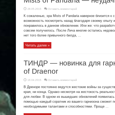
Mists of Pandaria — неуда
28.05.2015
Оставить комментарий
К сожаленью, эра Mists of Pandaria наверное близится к
возможность посмотреть назад благодаря своему опыту и
понравилось в данном обновлении. Или же: что разработч
совсем получилось. После Лича многие остались недово
нет того более привычного билда, ...
Читать далее »
ТИНДР — новинка для гарн
of Draenor
16.04.2015
Оставить комментарий
В Дреноре постоянно ведутся жестокие войны за существо
края, ни конца. Однако несмотря на жестокость реальнос
для любви. В одном из вышедших обновлений появилась т
помощью каждый соратник из вашего гарнизона сможет п
необходимыми талантами и способностями. Проще ...