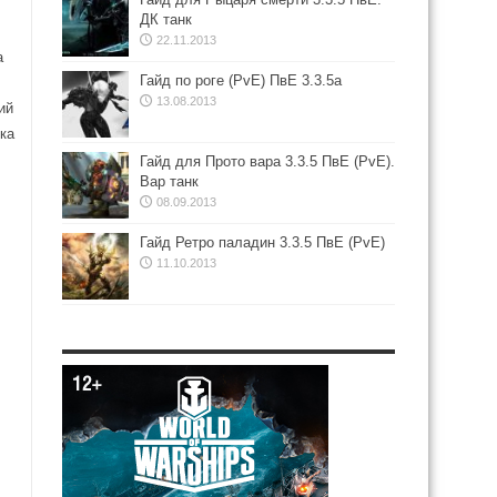
ДК танк
22.11.2013
а
Гайд по роге (PvE) ПвЕ 3.3.5а
13.08.2013
ий
ка
Гайд для Прото вара 3.3.5 ПвЕ (PvE).
Вар танк
08.09.2013
Гайд Ретро паладин 3.3.5 ПвЕ (PvE)
11.10.2013