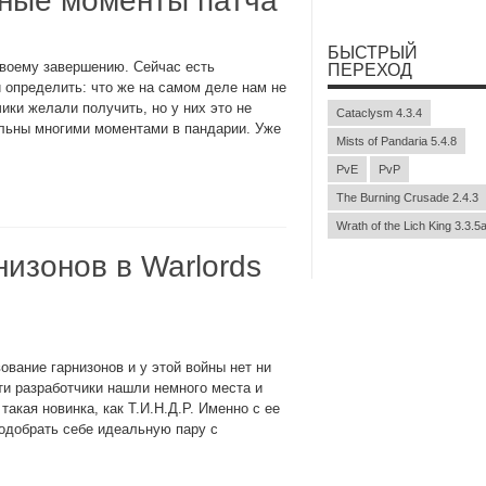
чные моменты патча
БЫСТРЫЙ
 своему завершению. Сейчас есть
ПЕРЕХОД
 определить: что же на самом деле нам не
ики желали получить, но у них это не
Cataclysm 4.3.4
льны многими моментами в пандарии. Уже
Mists of Pandaria 5.4.8
PvE
PvP
The Burning Crusade 2.4.3
Wrath of the Lich King 3.3.5
изонов в Warlords
вание гарнизонов и у этой войны нет ни
ти разработчики нашли немного места и
акая новинка, как Т.И.Н.Д.Р. Именно с ее
одобрать себе идеальную пару с