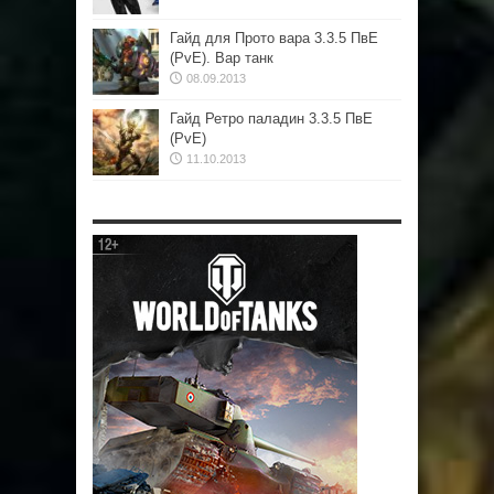
Гайд для Прото вара 3.3.5 ПвЕ
(PvE). Вар танк
08.09.2013
Гайд Ретро паладин 3.3.5 ПвЕ
(PvE)
11.10.2013