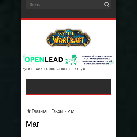
Купить 1000 показов баннера от 0,11 у.е.
Главная
»
Гайды
»
Маг
Маг