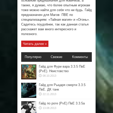
основном предназначен для новичков, а
также, я думаю, что более опытным игрокам
тоже можно найти для себя что ни будь. Гайд
предназначен для Магов ПВЕ по
специализациям: «Тайная магия» и «Огонь».
Садитесь поудобнее, так как данная статья
расскажет вам много интересного и
полезного.
Читать далее »
Популярно
Свежие
Комменты
Гайд для Фури вара 3.3.5 ПвЕ
(PvE). Неистовство
08.10.2013
Гайд для Рыцаря смерти 3.3.5
ПвЕ. ДК танк
22.11.2013
Гайд по роге (PvE) ПвЕ 3.3.5а
13.08.2013