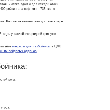
ёлтая, и атака ядом и для каждой атаки
0 рейтинга, а софткап – 735; кап с
ак. Кап хаста невозможно достичь в игре
, ведь у разбойника родной крит уже
ользуйте
макросы для Разбойника
, в ЦЛК
чших рейдовых аддонов
.
ойника:
стей рога.
 угроз.