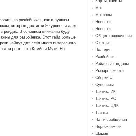
Карты, квесты
Маг
Макросы
оворят: «о разбойнике», как о лучшем
Новости
окам, которые достигли 80 уровня и даже
Новости
 в рейдах. В основном внимании буду
Общего назначения
важны для разбойника. Этот гайд больше
Охотник
роки найдут для себя много интересного.
 для рога – это Комбо и Мути. Но
Паладин
Разбойник
Рейдовые аддоны
Рыцарь смерти
Сборки UI
Сувениры
Тактика ИК
Тактика РС
Тактика ЦЛК
Твинки
Чат и сообщения
Чернокнижник
Шаман