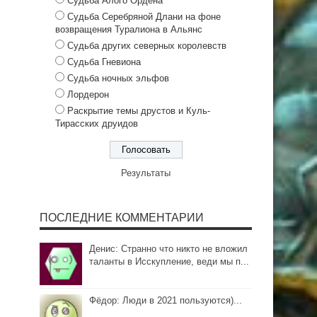
Судьба Алого Ордена
Cудьба Серебряной Длани на фоне
возвращения Туралиона в Альянс
Судьба других северных королевств
Судьба Гневиона
Судьба ночных эльфов
Лордерон
Раскрытие темы друстов и Куль-
Тирасских друидов
Результаты
ПОСЛЕДНИЕ КОММЕНТАРИИ
Денис: Странно что никто не вложил
таланты в Исскупление, веди мы п...
Фёдор: Люди в 2021 пользуются)...