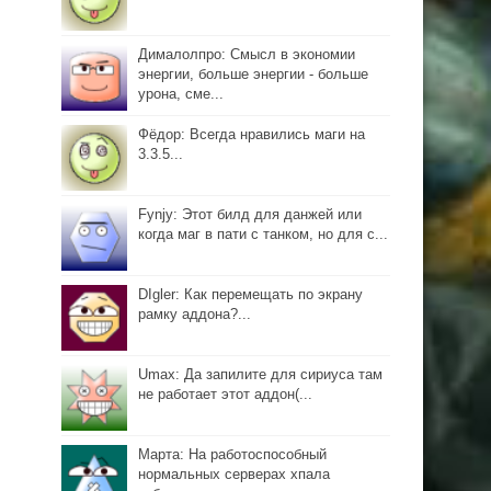
Дималолпро: Смысл в экономии
энергии, больше энергии - больше
урона, сме...
Фёдор: Всегда нравились маги на
3.3.5...
Fynjy: Этот билд для данжей или
когда маг в пати с танком, но для с...
DIgler: Как перемещать по экрану
рамку аддона?...
Umax: Да запилите для сириуса там
не работает этот аддон(...
Марта: На работоспособный
нормальных серверах хпала