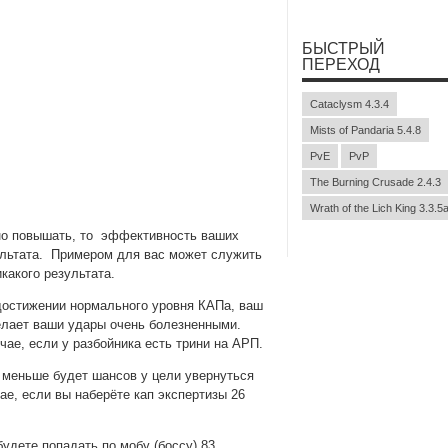
БЫСТРЫЙ
ПЕРЕХОД
Cataclysm 4.3.4
Mists of Pandaria 5.4.8
PvE
PvP
The Burning Crusade 2.4.3
Wrath of the Lich King 3.3.5
нно повышать, то эффективность ваших
зультата. Примером для вас может служить
какого результата.
 достижении нормального уровня КАПа, ваш
елает ваши удары очень болезненными.
чае, если у разбойника есть трини на АРП.
 меньше будет шансов у цели увернуться
ае, если вы наберёте кап экспертизы 26
будете попадать по мобу (боссу) 83