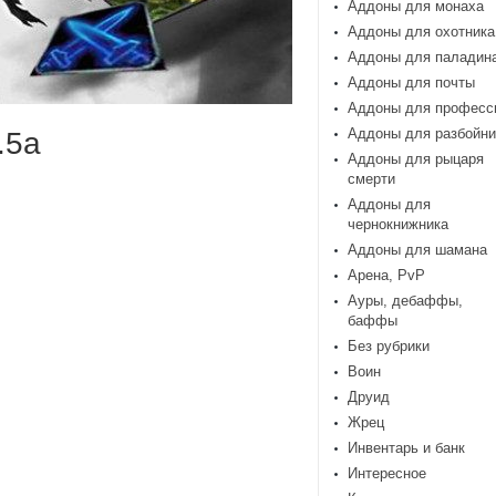
Аддоны для монаха
Аддоны для охотника
Аддоны для паладин
Аддоны для почты
Аддоны для професс
Аддоны для разбойни
.5а
Аддоны для рыцаря
смерти
Аддоны для
чернокнижника
Аддоны для шамана
Арена, PvP
Ауры, дебаффы,
баффы
Без рубрики
Воин
Друид
Жрец
Инвентарь и банк
Интересное