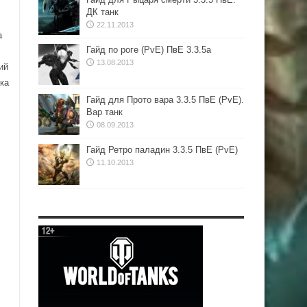
ДК танк
22.11.2013
а
Гайд по роге (PvE) ПвЕ 3.3.5а
13.08.2013
ий
ка
Гайд для Прото вара 3.3.5 ПвЕ (PvE).
Вар танк
08.09.2013
Гайд Ретро паладин 3.3.5 ПвЕ (PvE)
11.10.2013