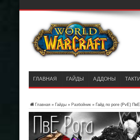
ГЛАВНАЯ
ГАЙДЫ
АДДОНЫ
ТАКТ
Главная
»
Гайды
»
Разбойник
»
Гайд по роге (PvE) ПвЕ