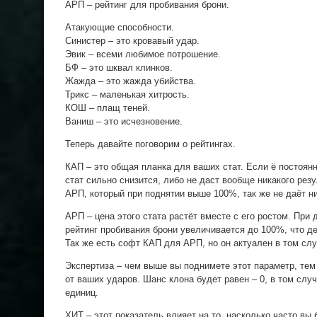
АРП – рейтинг для пробивания брони.
Атакующие способности.
Синистер – это кровавый удар.
Эвик – всеми любимое потрошение.
БФ – это шквал клинков.
Жажда – это жажда убийства.
Трикс – маленькая хитрость.
КОШ – плащ теней.
Ваниш – это исчезновение.
Теперь давайте поговорим о рейтингах.
КАП – это общая планка для ваших стат. Если ё постоя
стат сильно снизится, либо не даст вообще никакого ре
АРП, который при поднятии выше 100%, так же не даёт ни
АРП – цена этого стата растёт вместе с его ростом. При
рейтинг пробивания брони увеличивается до 100%, что д
Так же есть софт КАП для АРП, но он актуален в том слу
Экспертиза – чем выше вы поднимете этот параметр, тем
от ваших ударов. Шанс клона будет равен – 0, в том случ
единиц.
ХИТ – этот показатель влияет на то, насколько часто вы 