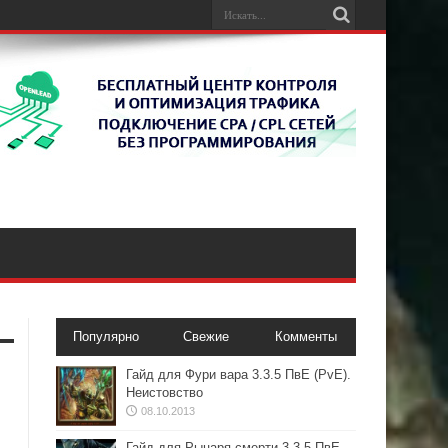
Популярно
Свежие
Комменты
Гайд для Фури вара 3.3.5 ПвЕ (PvE).
Неистовство
08.10.2013
Гайд для Рыцаря смерти 3.3.5 ПвЕ.