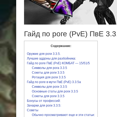
Гайд по роге (PvE) ПвЕ 3.3
Содержание:
Оружие для роги 3.3.5.
Лучшие аддоны для разбойника:
Гайд по роге ПвЕ (PvE) КОМБАТ — 15/51/5
Символы для рога 3.3.5
Сокеты для роги 3.3.5
Ротация для роги 3.3.5
Гайд по роге в мути ПвЕ (PvE) 3.3.5а
Символы для роги 3.3.5
Основные статы для роги 3.3.5
Сокеты для роги 3.3.5
Бонусы от профессий:
Зачарки для роги 3.3.5:
Советы
Обычно просматривают еще и эти статьи: