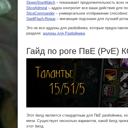
SkeenStunWatch
– показывает продолжительность всех н
SliceAdmiral
– аддон контролит все ваши действия для п
SliceCommander
– универсальное отображение способнос
SpellFlash-Rogue
– мигающие подсказки для лучшей рота
Это не все аддоны для разбойника, которые предоставле
разделе:
аддоны для Разбойника
.
Гайд по роге ПвЕ (PvE) 
Этот билд является стандартным для ПвЕ разбойника, ко
мечи. Существует несколько вариантов, какой билд прок
этот билд.