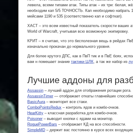
левела, всеми типами атак. Типы атак – их три: белая, ж
необходим кап 5/5 ТОЧНОСТЬ. Кап необходимо набрать 140
мейсами 1190 и 535 (соответственно кап и софткап).
ХАСТ – это всем известный показатель скорости ваших ат
World of Warcraft, учитывая всю возможную экипировку.
КРИТ – я считаю, что это бесполезная вещь в рейдах ПвЕ
изначально прокачан до нормального уровня.
Для более крутого ДПС, как в ПвП тик и в ПвЕ боях, исп
вам н помешает знание
тактики ЦЛК
, а так же набор из
лу
Лучшие аддоны для разб
Assassin
– лучший аддон для отображения ротации рога.
AssassinTimer
— отображает откаты главнейших способно
BasicAura
– мониторит все стаки.
ComboPointsRedux
– контроль ядов и комбо-очков.
HearKitty
– классная разработка для комбо-очков.
Poisoner
– выводит кнопки с ядами на монитор.
RoguePowerBars
– отображает КД на все способности.
SimpleMD
– держит вас постоянно в курсе всех входящих