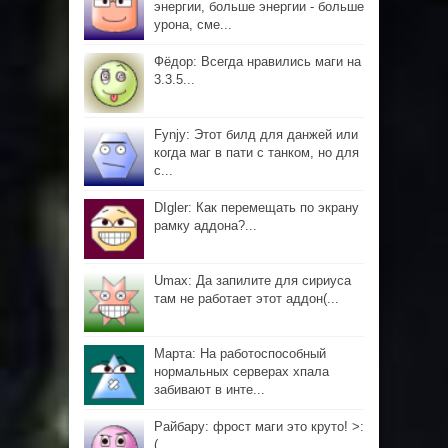
энергии, больше энергии - больше
урона, сме...
Фёдор: Всегда нравились маги на
3.3.5...
Fynjy: Этот билд для данжей или
когда маг в пати с танком, но для
с...
DIgler: Как перемещать по экрану
рамку аддона?...
Umax: Да запилите для сириуса
там не работает этот аддон(...
Марта: На работоспособный
нормальных серверах хпала
забивают в инте...
Райбару: фрост маги это круто! >:
(...