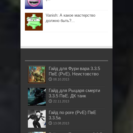
Vanish: А какое мастерство
должно быть?...
Гайд для Фури вара 3.3.5
ПвЕ (PvE). Неистовство
08.10.2013
Гайд для Рыцаря смерти
3.3.5 ПвЕ. ДК танк
22.11.2013
Гайд по роге (PvE) ПвЕ
3.3.5а
13.08.2013