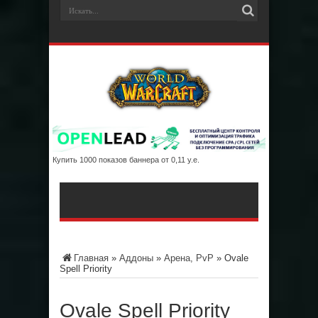
Купить 1000 показов баннера от 0,11 у.е.
Главная
»
Аддоны
»
Арена, PvP
»
Ovale
Spell Priority
Ovale Spell Priority