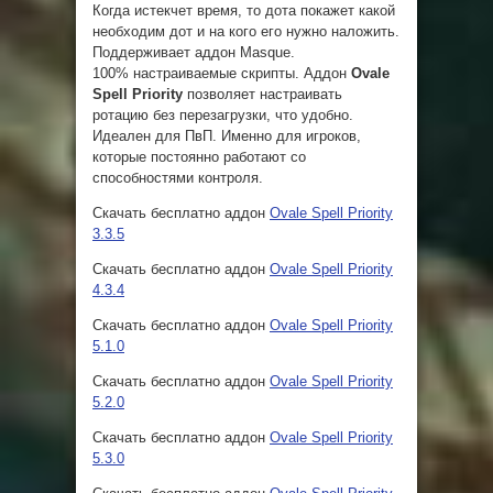
Когда истекчет время, то дота покажет какой
необходим дот и на кого его нужно наложить.
Поддерживает аддон Masque.
100% настраиваемые скрипты. Аддон
Ovale
Spell Priority
позволяет настраивать
ротацию без перезагрузки, что удобно.
Идеален для ПвП. Именно для игроков,
которые постоянно работают со
способностями контроля.
Скачать бесплатно аддон
Ovale Spell Priority
3.3.5
Скачать бесплатно аддон
Ovale Spell Priority
4.3.4
Скачать бесплатно аддон
Ovale Spell Priority
5.1.0
Скачать бесплатно аддон
Ovale Spell Priority
5.2.0
Скачать бесплатно аддон
Ovale Spell Priority
5.3.0