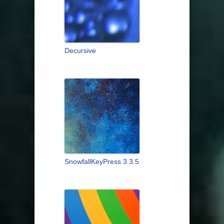
Decursive
SnowfallKeyPress 3.3.5