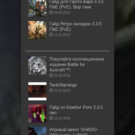
Гайд для Прото вара 3.3.5
ПвЕ (PvE). Вар танк
08.09.2013
Гайд Ретро паладин 3.3.5
ПвЕ (PvE)
11.10.2013
Покупайте коллекционное
издание Battle for
Azeroth™!
26.06.2018
TankWarnings
20.10.2013
Гайд по Комбат Роге 3.3.5
пвп
15.12.2016
Игровой ивент SHADO-
PAN вновь в WoW