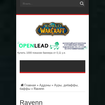
Купить 1000 показов баннера от 0,11 у.е.
Главная
»
Аддоны
»
Ауры, дебаффы,
баффы
»
Ravenn
Ravenn