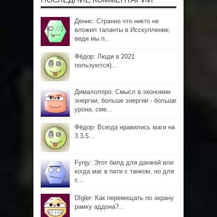
Денис: Странно что никто не
вложил таланты в Исскупление,
веди мы п...
Фёдор: Люди в 2021
пользуются)...
Дималолпро: Смысл в экономии
энергии, больше энергии - больше
урона, сме...
Фёдор: Всегда нравились маги на
3.3.5...
Fynjy: Этот билд для данжей или
когда маг в пати с танком, но для
с...
DIgler: Как перемещать по экрану
рамку аддона?...