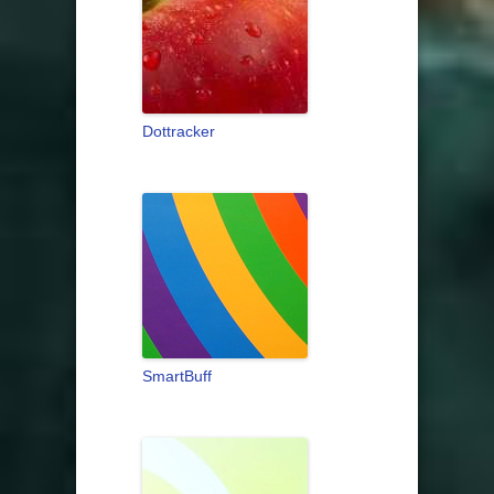
Dottracker
SmartBuff