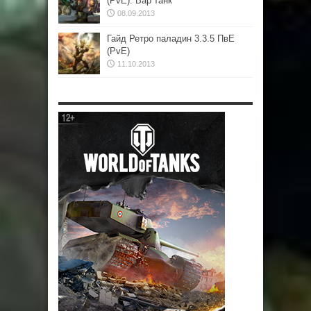
(PvE). Вар танк
08.09.2013
Гайд Ретро паладин 3.3.5 ПвЕ
(PvE)
11.10.2013