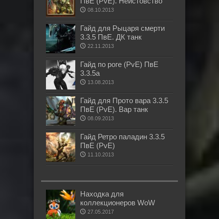
ПвЕ (PvE). Неистовство
08.10.2013
Гайд для Рыцаря смерти
3.3.5 ПвЕ. ДК танк
22.11.2013
Гайд по роге (PvE) ПвЕ
3.3.5а
13.08.2013
Гайд для Прото вара 3.3.5
ПвЕ (PvE). Вар танк
08.09.2013
Гайд Ретро паладин 3.3.5
ПвЕ (PvE)
11.10.2013
Находка для
коллекционеров WoW
27.05.2017