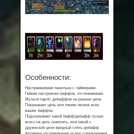
Особенности:
Настраиваемая панелька с таймерами.
Гибкие настроечки баффов, отслеживания.
Мульти-таргет дебаффов на разные цели.
Показывает цепь или линию иконок всех
ваших баффов.
Подсказывает какой бафф/дебафф лучше
всего на цель повесить, или какой с
дружеской цели вредный снять дебафф.
Активное отслеживания за восстановлением