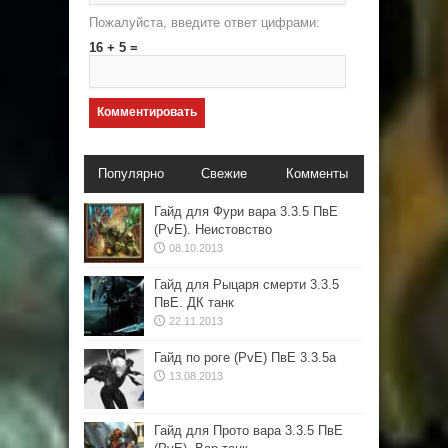
Пожалуйста, введите ответ цифрами:
16 + 5 =
Популярно
Свежие
Комменты
Гайд для Фури вара 3.3.5 ПвЕ
(PvE). Неистовство
08.10.2013
Гайд для Рыцаря смерти 3.3.5
ПвЕ. ДК танк
22.11.2013
Гайд по роге (PvE) ПвЕ 3.3.5а
13.08.2013
Гайд для Прото вара 3.3.5 ПвЕ