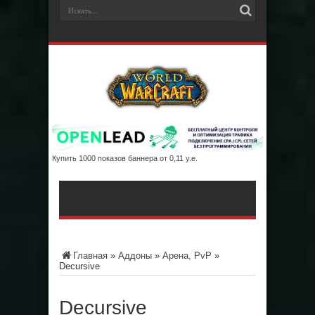
Купить 1000 показов баннера от 0,11 у.е.
Главная
»
Аддоны
»
Арена, PvP
»
Decursive
Decursive