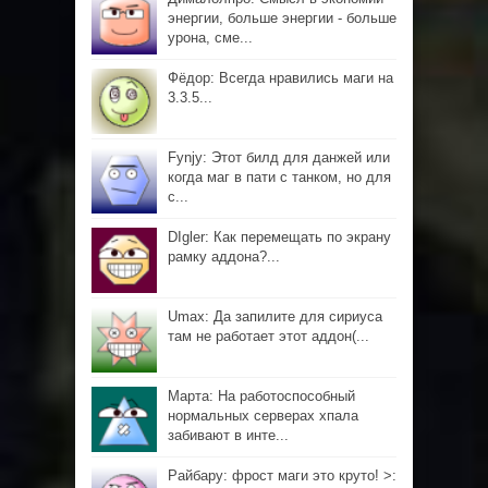
энергии, больше энергии - больше
урона, сме...
Фёдор: Всегда нравились маги на
3.3.5...
Fynjy: Этот билд для данжей или
когда маг в пати с танком, но для
с...
DIgler: Как перемещать по экрану
рамку аддона?...
Umax: Да запилите для сириуса
там не работает этот аддон(...
Марта: На работоспособный
нормальных серверах хпала
забивают в инте...
Райбару: фрост маги это круто! >: