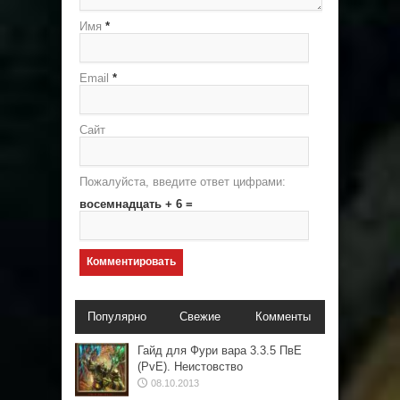
Имя
*
Email
*
Сайт
Пожалуйста, введите ответ цифрами:
восемнадцать + 6 =
Популярно
Свежие
Комменты
Гайд для Фури вара 3.3.5 ПвЕ
(PvE). Неистовство
08.10.2013