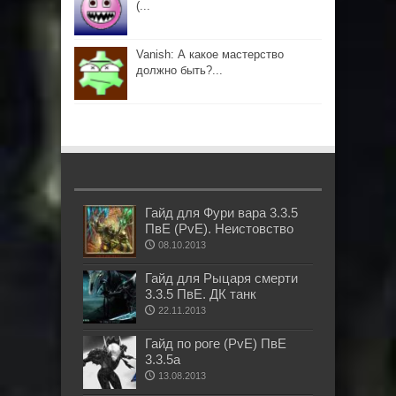
(...
Vanish: А какое мастерство
должно быть?...
Гайд для Фури вара 3.3.5
ПвЕ (PvE). Неистовство
08.10.2013
Гайд для Рыцаря смерти
3.3.5 ПвЕ. ДК танк
22.11.2013
Гайд по роге (PvE) ПвЕ
3.3.5а
13.08.2013