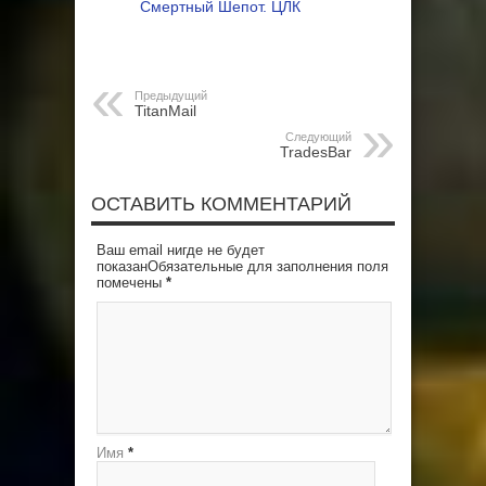
Смертный Шепот. ЦЛК
Предыдущий
TitanMail
Следующий
TradesBar
ОСТАВИТЬ КОММЕНТАРИЙ
Ваш email нигде не будет
показанОбязательные для заполнения поля
помечены
*
Имя
*