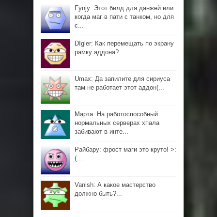
Fynjy: Этот билд для данжей или
когда маг в пати с танком, но для
с...
DIgler: Как перемещать по экрану
рамку аддона?...
Umax: Да запилите для сириуса
там не работает этот аддон(...
Марта: На работоспособный
нормальных серверах хпала
забивают в инте...
Райбару: фрост маги это круто! >:
(...
Vanish: А какое мастерство
должно быть?...