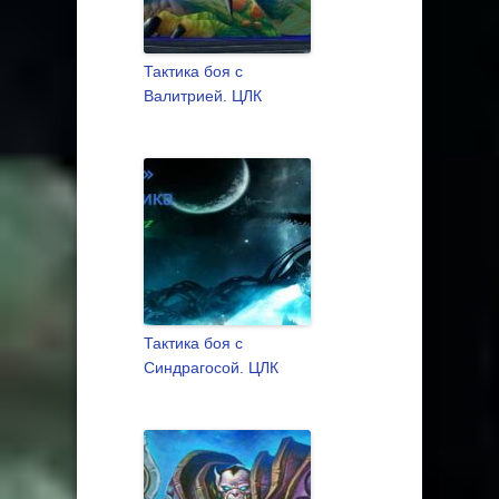
Тактика боя с
Валитрией. ЦЛК
Тактика боя с
Синдрагосой. ЦЛК