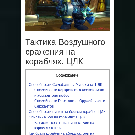
Тактика Воздушного
сражения на
кораблях. ЦЛК
Содержание:
Способности Саурфанга и Мурадина. ЦЛК
Способности Коркронского боевого мага
и Усмирителя небес
Способности Ракетчиков, Оружейников и
Сержантов
Способности пушек на боевом корабле. ЦЛК
Описание боя на кораблях в ЦЛК
Как действовать на пушках. Бой на
кораблях в ЦЛК
Как брать корабль на абордаж. Бой на