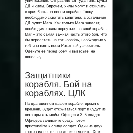
уничтожения. Отправляется туда Танк, кучка
ДД и хилы. Впрочем, хилы могут и отхилить
с края борта на своем корабле. Танку
необходимо схватить капитана, а остальные
ДД лупят Мага. Как только Мага завалят,
необходимо всем вернуться на свой корабль.
Маг – это самая важная часть этого боя.
Что
бы перелететь на тот корабль, необходимо у
гоблина взять всем Ракетный ускоритель.
Оденьте ее перед боем и вывесьте на
панельку.
Защитники
корабля. Бой на
кораблях. ЦЛК
На драгоценном вашем корабле, время от
времени, будет открываться порт и будут из
него прыгать мобы: Офицер и 3 -5 солдат.
Офицера заливайте сразу, потом
приступайте к сливу солдат. Один из двух
танков их постоянно должен ловить. Хотя,