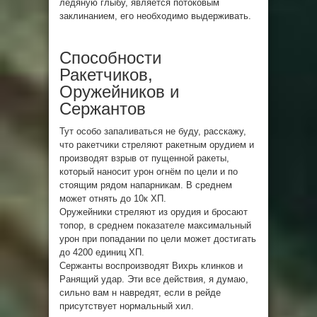
ледяную глыбу, является потоковым
заклинанием, его необходимо выдерживать.
Способности
Ракетчиков,
Оружейников и
Сержантов
Тут особо запаливаться не буду, расскажу,
что ракетчики стреляют ракетным орудием и
производят взрыв от пущенной ракеты,
который наносит урон огнём по цели и по
стоящим рядом напарникам. В среднем
может отнять до 10к ХП.
Оружейники стреляют из орудия и бросают
топор, в среднем показателе максимальный
урон при попадании по цели может достигать
до 4200 единиц ХП.
Сержанты воспроизводят Вихрь клинков и
Ранящий удар. Эти все действия, я думаю,
сильно вам н навредят, если в рейде
присутствует нормальный хил.