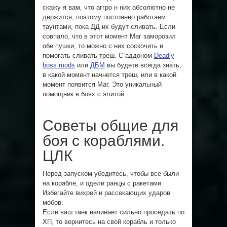
скажу я вам, что аггро н них абсолютно не
держится, поэтому постоянно работаем
таунтами, пока ДД их будут сливать. Если
совпало, что в этот момент Маг заморозил
обе пушки, то можно с них соскочить и
помогать сливать треш.
С аддоном
Deadly
boss mods
или
ДБМ
вы будете всегда знать,
в какой момент начнется треш, или в какой
момент появится Маг. Это уникальный
помощник в боях с элитой.
Советы общие для
боя с кораблями.
ЦЛК
Перед запуском убедитесь, чтобы все были
на корабле, и одели ранцы с ракетами.
Избегайте вихрей и рассекающих ударов
мобов.
Если ваш танк начинает сильно проседать по
ХП, то вернитесь на свой корабль и только