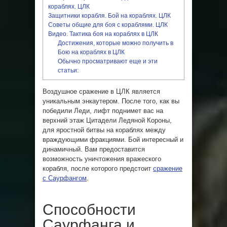
кораблях. ЦЛК
Защитники корабля. Бой на кораблях. ЦЛК
Советы общие для боя с кораблями. ЦЛК
Видео. Тактика боя на кораблях в ЦЛК
Достижения, которые можно получить в
Бою на кораблях в ЦЛК
Обычно просматривают еще и эти
статьи:
Воздушное сражение в ЦЛК является
уникальным энкаутером. После того, как вы
победили Леди, лифт поднимет вас на
верхний этаж Цитадели Ледяной Короны,
для яростной битвы на кораблях между
враждующими фракциями. Бой интересный и
динамичный. Вам предоставится
возможность уничтожения вражеского
корабля, после которого предстоит
сражение
с Саурфангом
.
Способности
Саурфанга и