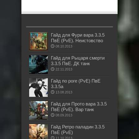
Гайд для Фури вара 3.3.5
ПвЕ (PvE). Неистовство
08.10.2013
Гайд для Рыцаря смерти
3.3.5 ПвЕ. ДК танк
22.11.2013
Гайд по роге (PvE) ПвЕ
3.3.5а
13.08.2013
Гайд для Прото вара 3.3.5
ПвЕ (PvE). Вар танк
08.09.2013
Гайд Ретро паладин 3.3.5
ПвЕ (PvE)
11.10.2013