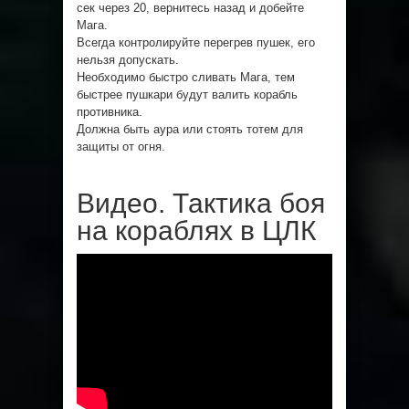
сек через 20, вернитесь назад и добейте
Мага.
Всегда контролируйте перегрев пушек, его
нельзя допускать.
Необходимо быстро сливать Мага, тем
быстрее пушкари будут валить корабль
противника.
Должна быть аура или стоять тотем для
защиты от огня.
Видео. Тактика боя
на кораблях в ЦЛК