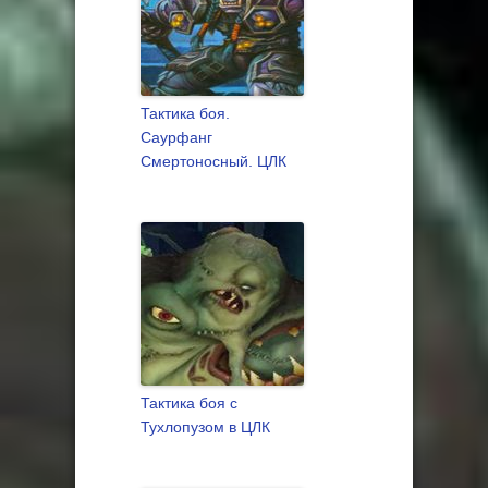
Тактика боя.
Саурфанг
Смертоносный. ЦЛК
Тактика боя с
Тухлопузом в ЦЛК