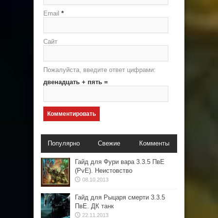
Email
*
Сайт
Пожалуйста, введите ответ цифрами:
двенадцать + пять =
Популярно
Свежие
Комменты
Гайд для Фури вара 3.3.5 ПвЕ
(PvE). Неистовство
08.10.2013
Гайд для Рыцаря смерти 3.3.5
ПвЕ. ДК танк
22.11.2013