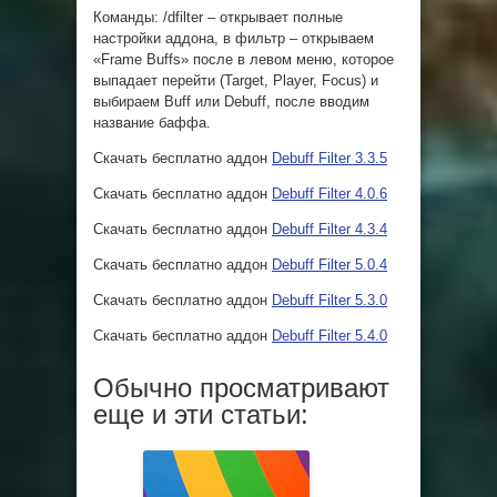
Команды: /dfilter – открывает полные
настройки аддона, в фильтр – открываем
«Frame Buffs» после в левом меню, которое
выпадает перейти (Target, Player, Focus) и
выбираем Buff или Debuff, после вводим
название баффа.
Скачать бесплатно аддон
Debuff Filter 3.3.5
Скачать бесплатно аддон
Debuff Filter 4.0.6
Скачать бесплатно аддон
Debuff Filter 4.3.4
Скачать бесплатно аддон
Debuff Filter 5.0.4
Скачать бесплатно аддон
Debuff Filter 5.3.0
Скачать бесплатно аддон
Debuff Filter 5.4.0
Обычно просматривают
еще и эти статьи: