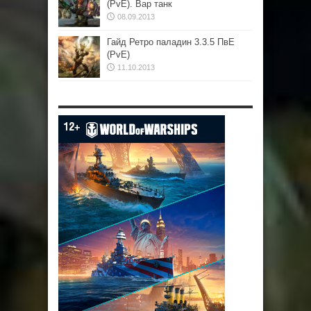
(PvE). Вар танк
08.09.2013
Гайд Ретро паладин 3.3.5 ПвЕ
(PvE)
11.10.2013