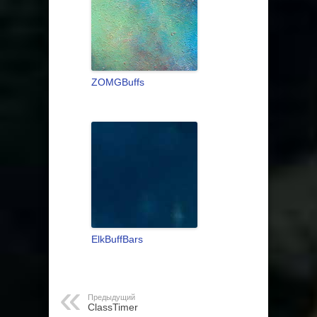
ZOMGBuffs
ElkBuffBars
Предыдущий
ClassTimer