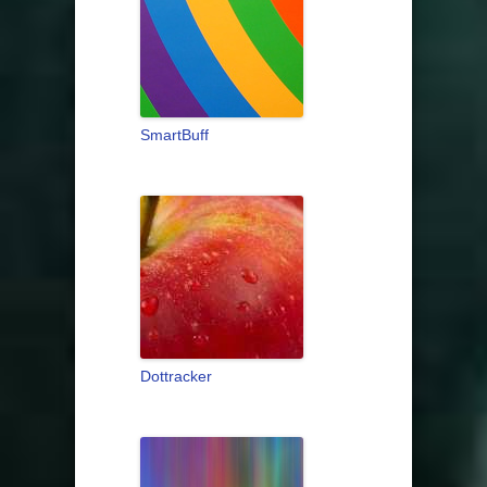
SmartBuff
Dottracker