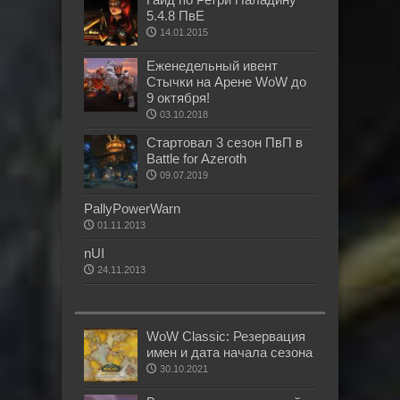
5.4.8 ПвЕ
14.01.2015
Еженедельный ивент
Стычки на Арене WoW до
9 октября!
03.10.2018
Стартовал 3 сезон ПвП в
Battle for Azeroth
09.07.2019
PallyPowerWarn
01.11.2013
nUI
24.11.2013
WoW Classic: Резервация
имен и дата начала сезона
30.10.2021