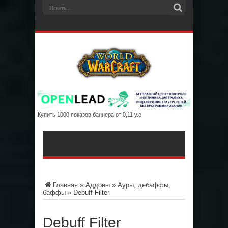
Купить 1000 показов баннера от 0,11 у.е.
Главная
»
Аддоны
»
Ауры, дебаффы,
баффы
»
Debuff Filter
Debuff Filter