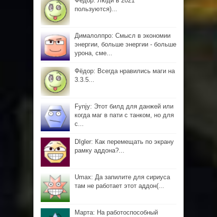
Фёдор: Люди в 2021
пользуются)...
Дималолпро: Смысл в экономии
энергии, больше энергии - больше
урона, сме...
Фёдор: Всегда нравились маги на
3.3.5...
Fynjy: Этот билд для данжей или
когда маг в пати с танком, но для
с...
DIgler: Как перемещать по экрану
рамку аддона?...
Umax: Да запилите для сириуса
там не работает этот аддон(...
Марта: На работоспособный