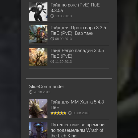
Гайд по роге (PvE) ПвЕ
3.3.5а
13.08.2013
Гайд для Прото вара 3.3.5
ПвЕ (PvE). Вар танк
08.09.2013
Гайд Ретро паладин 3.3.5
ПвЕ (PvE)
11.10.2013
SliceCommander
28.10.2013
Гайд для ММ Ханта 5.4.8
ПвЕ
09.08.2016
Путешествие во времени
по подземельям Wrath of
the Lich King