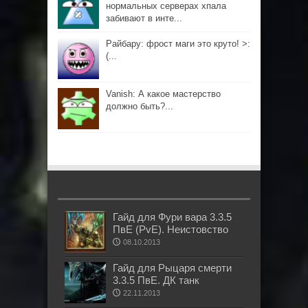
нормальных серверах хпала
забивают в инте...
Райбару: фрост маги это круто! >:
(...
Vanish: А какое мастерство
должно быть?...
Гайд для Фури вара 3.3.5
ПвЕ (PvE). Неистовство
08.10.2013
Гайд для Рыцаря смерти
3.3.5 ПвЕ. ДК танк
22.11.2013