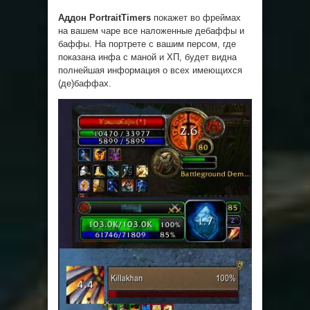
Аддон PortraitTimers
покажет во фреймах
на вашем чаре все наложенные дебаффы и
баффы. На портрете с вашим персом, где
показана инфа с маной и ХП, будет видна
полнейшая информация о всех имеющихся
(де)баффах.