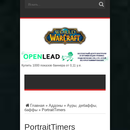
Купить 1000 показов баннера от 0,11 у.е.
Главная
»
Аддоны
»
Ауры, дебаффы,
баффы
»
PortraitTimers
PortraitTimers