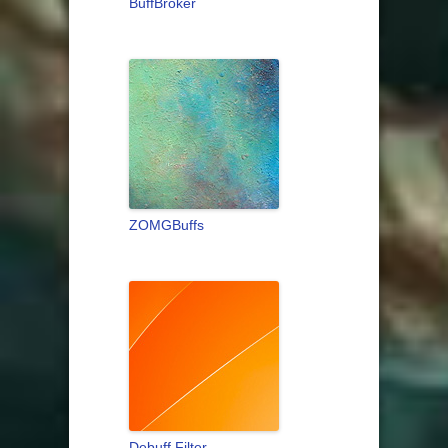
BuffBroker
ZOMGBuffs
Debuff Filter