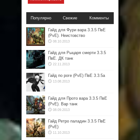
Популярно
Свежие
Комменты
Гайд для Фури вара 3.3.5 ПвЕ
(PvE). Неистовство
08.10.2013
Гайд для Рыцаря смерти 3.3.5
ПвЕ. ДК танк
22.11.2013
Гайд по роге (PvE) ПвЕ 3.3.5а
13.08.2013
Гайд для Прото вара 3.3.5 ПвЕ
(PvE). Вар танк
08.09.2013
Гайд Ретро паладин 3.3.5 ПвЕ
(PvE)
11.10.2013