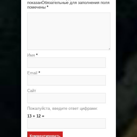
показанОбязательные для заполнения поля
помечены
*
Имя
*
Email
*
Сайт
Пожалуйста, введите ответ цифрами:
13 + 12 =