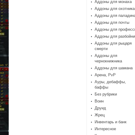
Аддоны для монаха
Аддоны для охотника
Аддоны для паладин
Аддоны для почты
Аддоны для професс
Аддоны для разбойни
Аддоны для рыцаря
смерти
Аддоны для
чернокнижника
Аддоны для шамана
Арена, PvP
Ауры, дебаффы,
баффы
Без рубрики
Воин
Друид
Жрец
Инвентарь и банк
Интересное