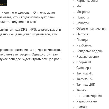
Карты, квесты
Маг
Макросы
отхиленного здоровья. Он показывает
ывает, кто и когда использует свои
Новости
езиста получился в бою.
Новости
Общего назначения
нятиями, как DPS, HPS, а также как они
авно и еще не успел изучить все, это
Охотник
Паладин
Разбойник
обращаете внимание на то, что собираются
Рейдовые аддоны
те о чем это говорит. Однако стоит вам
Рыцарь смерти
случае ваш дпс будет играть важную роль.
Сборки UI
Сувениры
Тактика ИК
Тактика РС
Тактика ЦЛК
Твинки
Чат и сообщения
Чернокнижник
Шаман