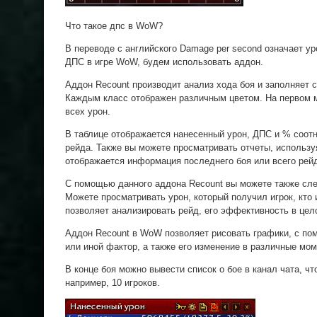
Что такое дпс в WoW?
В переводе с английского Damage per second означает ур
ДПС в игре WоW, будем использовать аддон.
Аддон Recount производит анализ хода боя и заполняет 
Каждым класс отображен различным цветом. На первом м
всех урон.
В таблице отображается нанесенный урон, ДПС и % соот
рейда. Также вы можете просматривать отчеты, используя
отображается информация последнего боя или всего рей
С помощью данного аддона Recount вы можете также сле
Можете просматривать урон, который получил игрок, кто 
позволяет анализировать рейд, его эффективность в цел
Аддон Recount в WoW позволяет рисовать графики, с по
или иной фактор, а также его изменение в различные мом
В конце боя можно вывести список о бое в канал чата, ч
например, 10 игроков.