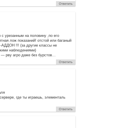
Ответить
я с урезанным на половину ,по его
ная лож показаний! отстой или баганый
-АДДОН !!! (за другие классы не
акими наблюдениями)
л — рву агро даже без бурстов…
Ответить
аля
 сервере, где ты играешь, элементаль
Ответить