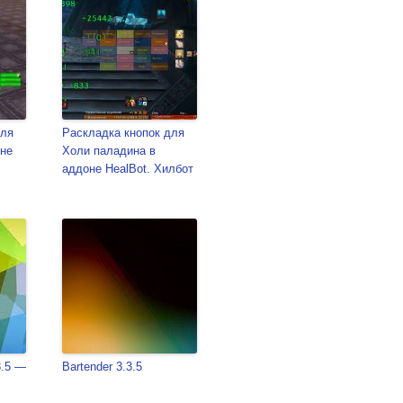
для
Раскладка кнопок для
оне
Холи паладина в
аддоне HealBot. Хилбот
3.5 —
Bartender 3.3.5