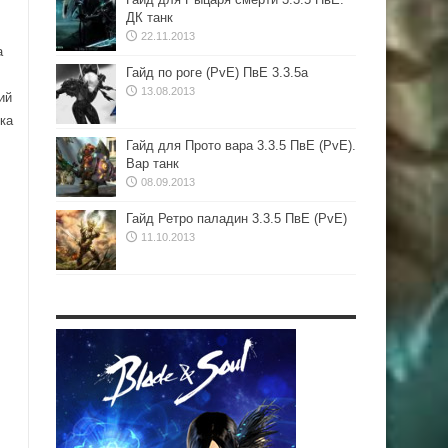
ДК танк
22.11.2013
а
Гайд по роге (PvE) ПвЕ 3.3.5а
13.08.2013
ий
ка
Гайд для Прото вара 3.3.5 ПвЕ (PvE).
Вар танк
08.09.2013
Гайд Ретро паладин 3.3.5 ПвЕ (PvE)
11.10.2013