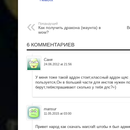
Предыдущий
Как получить дракона (маунта) в
В
wow?
6 КОММЕНТАРИЕВ
Саня
24.06.2012 at 21:56
У меня тоже такой аддон стоит,классный аддон щяс
пользуется,Он в большей части для инстов нужен по
берут,тебяспрашивают сколько у тебя дпс?=)
mansur
11.05.2015 at 03:00
Привет народ как скачать warcraft штобы я был адми