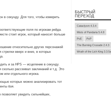
БЫСТРЫЙ
ПЕРЕХОД
он в секунду. Для того, чтобы измерить
Cataclysm 4.3.4
соответствующие поля по игрокам рейда.
Mists of Pandaria 5.4.8
есте стоит игрок, который наносит больше
PvE
PvP
The Burning Crusade 2.4.3
ношение относительно других персонажей
 стрелки вверх и вниз, в которых
Wrath of the Lich King 3.3.5
да.
дить и за HPS — исцеление в секунду.
и сколько рассеивал заклинаний и т.д. Это
ом или отдельного игрока.
мощью которых можно анализировать тот
енты боя.
то позволяет увидеть сильнейших,