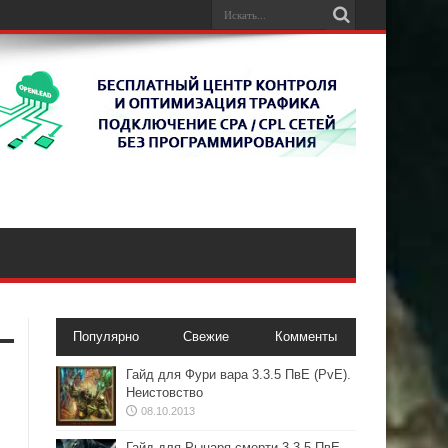
Популярно
Свежие
Комменты
Гайд для Фури вара 3.3.5 ПвЕ (PvE).
Неистовство
08.10.2013
Гайд для Рыцаря смерти 3.3.5 ПвЕ.