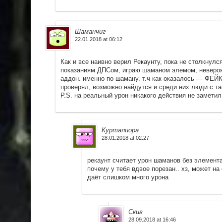
Шаманчиг
22.01.2018 at 06:12
Как и все наивно верил Рекаунту, пока не столкнулс
показаниям ДПСом, играю шаманом элемом, невероят
аддон. именно по шаману. т.ч как оказалось — ФЕЙК
проверял, возможно найдутся и среди них люди с т
P.S. на реальный урон никакого действия не замети
Курталиора
28.01.2018 at 02:27
рекаунт считает урон шаманов без элемент
почему у тебя вдвое порезан.. хз, может на
даёт слишком много урона
Скив
28.09.2018 at 16:46