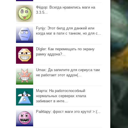
Фёдор: Всегда нравились маги на
3.3.5...
Fynjy: Этот билд для данжей или
когда маг в пати с танком, но для с...
DIgler: Как перемещать по экрану
рамку аддона?...
Umax: Да запилите для сириуса там
не работает этот аддон(...
Марта: На работоспособный
нормальных серверах хпала
забивают в инте...
Райбару: фрост маги это круто! >:(...