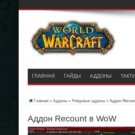
ГЛАВНАЯ
ГАЙДЫ
АДДОНЫ
ТАКТ
Главная
»
Аддоны
»
Рейдовые аддоны
»
Аддон Recou
Аддон Recount в WoW