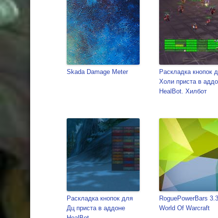
Skada Damage Meter
Раскладка кнопок 
Холи приста в адд
HealBot. Хилбот
Раскладка кнопок для
RoguePowerBars 3.
Дц приста в аддоне
World Of Warcraft
HealBot