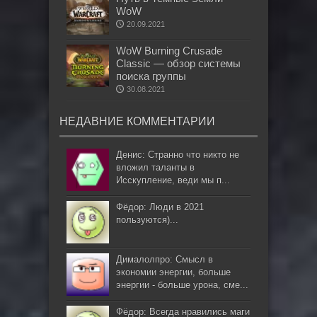
WoW
20.09.2021
WoW Burning Crusade
Classic — обзор системы
поиска группы
30.08.2021
НЕДАВНИЕ КОММЕНТАРИИ
Денис: Странно что никто не
вложил таланты в
Исскупление, веди мы п...
Фёдор: Люди в 2021
пользуются)...
Дималолпро: Смысл в
экономии энергии, больше
энергии - больше урона, сме...
Фёдор: Всегда нравились маги