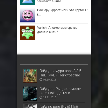
забивают в инте...
Райбару: фрост маги это круто! >:
(...
Vanish: А какое мастерство
должно быть?...
Гайд для Фури вара 3.3.5
ПвЕ (PvE). Неистовство
08.10.2013
Гайд для Рыцаря смерти
3.3.5 ПвЕ. ДК танк
22.11.2013
Гайд по роге (PvE) ПвЕ