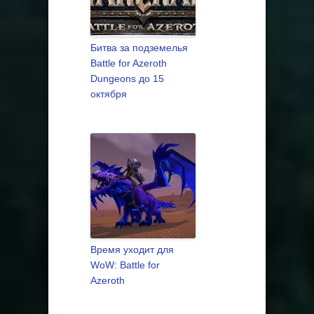
Битва за подземелья
Battle for Azeroth
Dungeons до 15
октября
Время уходит для
WoW: Battle for
Azeroth