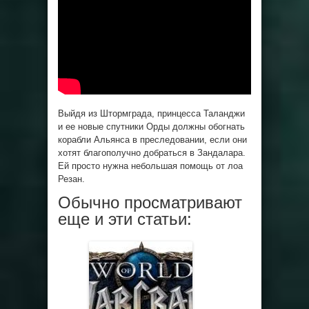
Выйдя из Штормграда, принцесса Таланджи
и ее новые спутники Орды должны обогнать
корабли Альянса в преследовании, если они
хотят благополучно добраться в Зандалара.
Ей просто нужна небольшая помощь от лоа
Резан.
Обычно просматривают
еще и эти статьи: