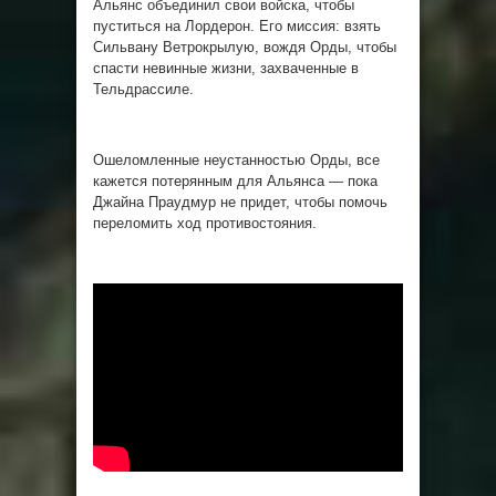
Альянс объединил свои войска, чтобы
пуститься на Лордерон. Его миссия: взять
Сильвану Ветрокрылую, вождя Орды, чтобы
спасти невинные жизни, захваченные в
Тельдрассиле.
Ошеломленные неустанностью Орды, все
кажется потерянным для Альянса — пока
Джайна Праудмур не придет, чтобы помочь
переломить ход противостояния.