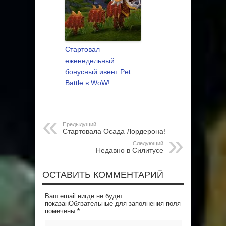
Стартовал
еженедельный
бонусный ивент Pet
Battle в WoW!
Предыдущий
Стартовала Осада Лордерона!
Следующий
Недавно в Силитусе
ОСТАВИТЬ КОММЕНТАРИЙ
Ваш email нигде не будет
показанОбязательные для заполнения поля
помечены
*