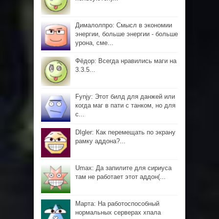
Дималолпро: Смысл в экономии
энергии, больше энергии - больше
урона, сме...
Фёдор: Всегда нравились маги на
3.3.5...
Fynjy: Этот билд для данжей или
когда маг в пати с танком, но для
с...
DIgler: Как перемещать по экрану
рамку аддона?...
Umax: Да запилите для сириуса
там не работает этот аддон(...
Марта: На работоспособный
нормальных серверах хпала