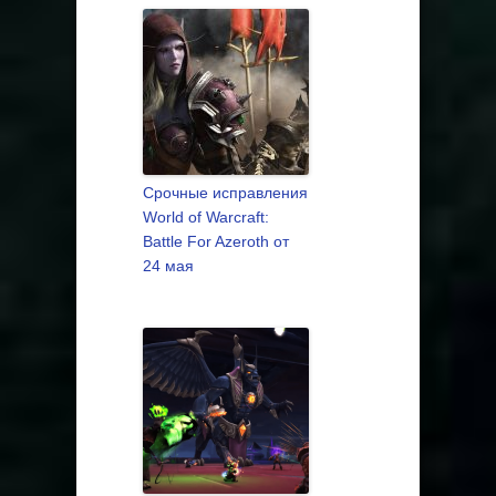
Срочные исправления
World of Warcraft:
Battle For Azeroth от
24 мая