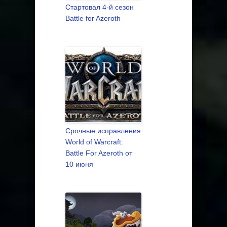
Стартовал 4-й сезон
Battle for Azeroth
Срочные исправления
World of Warcraft:
Battle For Azeroth от
10 июня