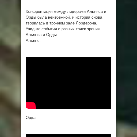
Конфронтация между лидерами Альянса и
Орды была неизбежной, и история снова
творилась в тронном зале Лордерона.
Увидьте события с разных точек зрения
Альянса и Орды:
Альянс:
Орда: