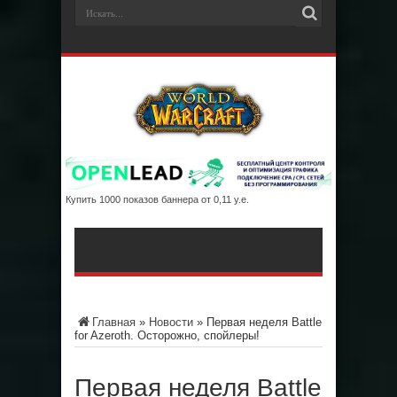
Купить 1000 показов баннера от 0,11 у.е.
Главная
»
Новости
»
Первая неделя Battle
for Azeroth. Осторожно, спойлеры!
Первая неделя Battle