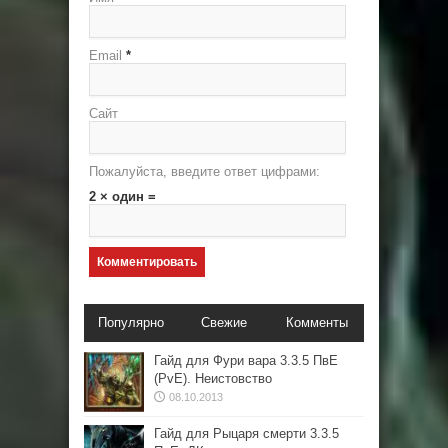
Email
*
Сайт
Пожалуйста, введите ответ цифрами:
2 × один =
Популярно
Свежие
Комменты
Гайд для Фури вара 3.3.5 ПвЕ
(PvE). Неистовство
08.10.2013
Гайд для Рыцаря смерти 3.3.5