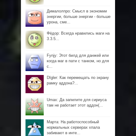
Дималолпро: Смысл в экономии
энергии, больше энергии - больше
урона, сме...
Фёдор: Всегда нравились маги на
3.3.5...
Fynjy: Этот билд для данжей или
когда маг в пати с танком, но для
с...
DIgler: Как перемещать по экрану
рамку аддона?...
Umax: Да запилите для сириуса
там не работает этот аддон(...
Марта: На работоспособный
нормальных серверах хпала
забивают в инте...