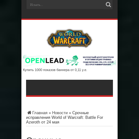
Купить 1000 показов баннера от 0,11 у.е.
Главная
»
Новости
»
Срочные
исправления World of Warcraft: Battle For
Azeroth от 24 мая