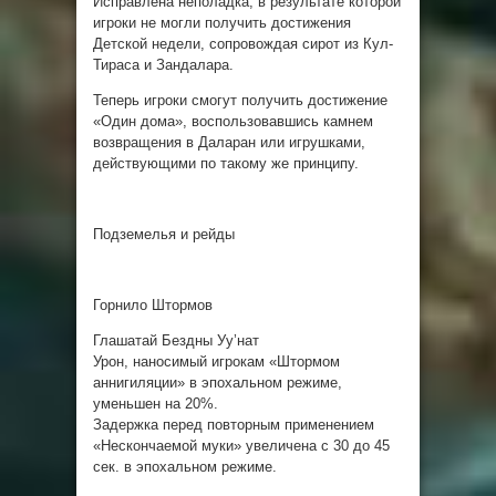
Исправлена неполадка, в результате которой
игроки не могли получить достижения
Детской недели, сопровождая сирот из Кул-
Тираса и Зандалара.
Теперь игроки смогут получить достижение
«Один дома», воспользовавшись камнем
возвращения в Даларан или игрушками,
действующими по такому же принципу.
Подземелья и рейды
Горнило Штормов
Глашатай Бездны Уу’нат
Урон, наносимый игрокам «Штормом
аннигиляции» в эпохальном режиме,
уменьшен на 20%.
Задержка перед повторным применением
«Нескончаемой муки» увеличена c 30 до 45
сек. в эпохальном режиме.