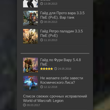
13.08.2013
Гайд для Прото вара 3.3.5
ПвЕ (PvE). Вар танк
08.09.2013
Гайд Ретро паладин 3.3.5
ПвЕ (PvE)
11.10.2013
Гайд по Фури Вару 5.4.8
ПвЕ
24.05.2016
Не желаете себе завести
Космического Лиса?
12.12.2018
Список свежих срочных исправлений
World of Warcraft: Legion
09.03.2017