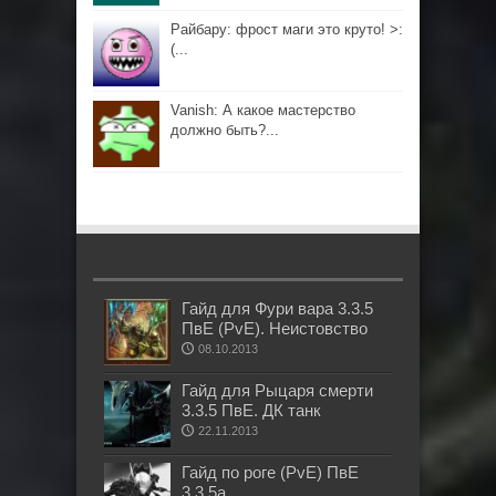
Райбару: фрост маги это круто! >:
(...
Vanish: А какое мастерство
должно быть?...
Гайд для Фури вара 3.3.5
ПвЕ (PvE). Неистовство
08.10.2013
Гайд для Рыцаря смерти
3.3.5 ПвЕ. ДК танк
22.11.2013
Гайд по роге (PvE) ПвЕ
3.3.5а