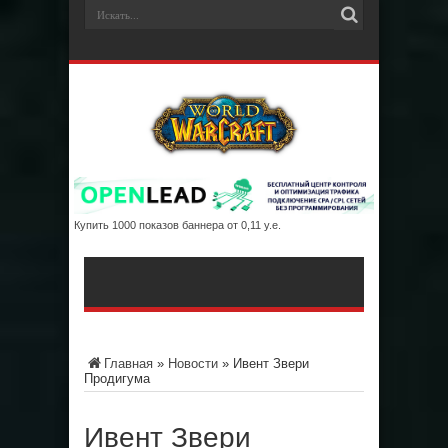
Купить 1000 показов баннера от 0,11 у.е.
Главная
»
Новости
»
Ивент Звери
Продигума
Ивент Звери