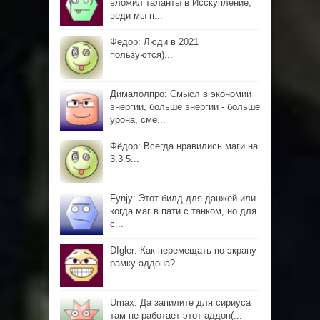
вложил таланты в Исскупление,
веди мы п...
Фёдор: Люди в 2021
пользуются)...
Дималолпро: Смысл в экономии
энергии, больше энергии - больше
урона, сме...
Фёдор: Всегда нравились маги на
3.3.5...
Fynjy: Этот билд для данжей или
когда маг в пати с танком, но для
с...
DIgler: Как перемещать по экрану
рамку аддона?...
Umax: Да запилите для сириуса
там не работает этот аддон(...