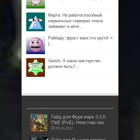
Марта: На работоспособный
нормальных серверах хпала
забивают в инте...
Райбару: фрост маги это круто! >:
(...
Vanish: А какое мастерство
должно быть?...
Гайд для Фури вара 3.3.5
ПвЕ (PvE). Неистовство
08.10.2013
Гайд для Рыцаря смерти