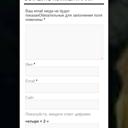
Ваш email нигде не будет
показанОбязательные для заполнения поля
помечены
*
Имя
*
Email
*
Сайт
Пожалуйста, введите ответ цифрами:
четыре × 2 =