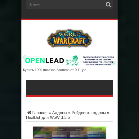
Купить 1000 показов баннера от 0,11 у.е.
Главная
»
Аддоны
»
Рейдовые аддоны
»
HealBot для WoW 3.3.5