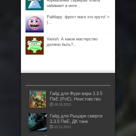
нормальных серверах хпала
забивают в инте...
Райбару: фрост маги это круто! >:
(...
Vanish: А какое мастерство
должно быть?...
Гайд для Фури вара 3.3.5
ПвЕ (PvE). Неистовство
08.10.2013
Гайд для Рыцаря смерти
3.3.5 ПвЕ. ДК танк
22.11.2013