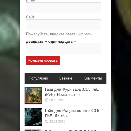
Email
*
Сайт
Пожалуйста, введите ответ цифрами:
двадцать − одиннадцать =
Популярно
Свежие
Комменты
Гайд для Фури вара 3.3.5 ПвЕ
(PvE). Неистовство
08.10.2013
Гайд для Рыцаря смерти 3.3.5
ПвЕ. ДК танк
22.11.2013