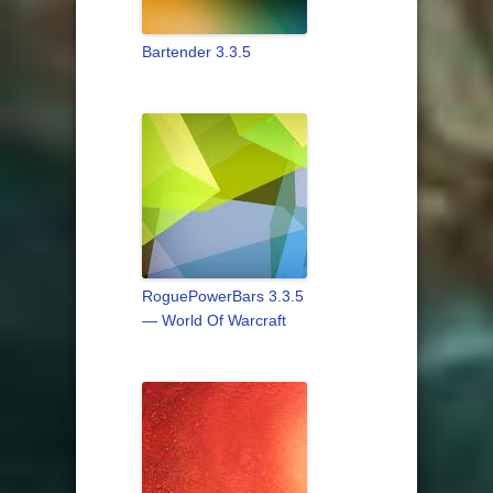
Bartender 3.3.5
RoguePowerBars 3.3.5
— World Of Warcraft