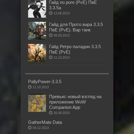
Гайд по роге (PvE) ПвЕ
3.3.5а
13.08.2013
Гайд для Прото вара 3.3.5
ПвЕ (PvE). Вар танк
08.09.2013
Гайд Ретро паладин 3.3.5
ПвЕ (PvE)
11.10.2013
PallyPower-3.3.5
11.10.2013
Превью: новый взгляд на
приложение WoW
Companion App
26.08.2020
GatherMate Data
04.12.2013