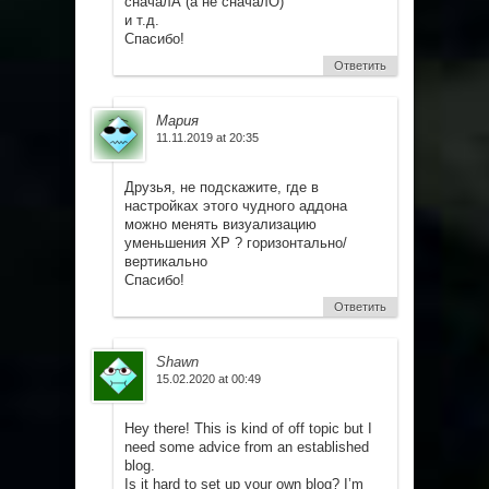
сначалА (а не сначалО)
и т.д.
Спасибо!
Ответить
Мария
11.11.2019 at 20:35
Друзья, не подскажите, где в
настройках этого чудного аддона
можно менять визуализацию
уменьшения XP ? горизонтально/
вертикально
Спасибо!
Ответить
Shawn
15.02.2020 at 00:49
Hey there! This is kind of off topic but I
need some advice from an established
blog.
Is it hard to set up your own blog? I’m