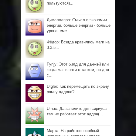
пользуются)...
Дималолпро: Смысл в экономии
энергии, больше энергии - больше
урона, сме...
Фёдор: Всегда нравились маги на
3.3.5...
Fynjy: Этот билд для данжей или
когда маг в пати с танком, но для
с...
DIgler: Как перемещать по экрану
рамку аддона?...
Umax: Да запилите для сириуса
там не работает этот аддон(...
Марта: На работоспособный