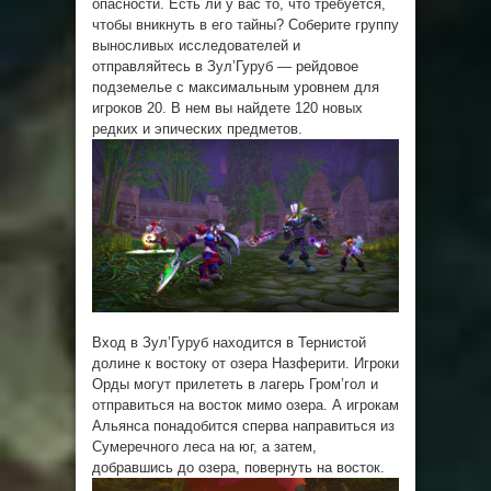
опасности. Есть ли у вас то, что требуется,
чтобы вникнуть в его тайны? Соберите группу
выносливых исследователей и
отправляйтесь в Зул’Гуруб — рейдовое
подземелье с максимальным уровнем для
игроков 20. В нем вы найдете 120 новых
редких и эпических предметов.
Вход в Зул’Гуруб находится в Тернистой
долине к востоку от озера Назферити. Игроки
Орды могут прилететь в лагерь Гром’гол и
отправиться на восток мимо озера. А игрокам
Альянса понадобится сперва направиться из
Сумеречного леса на юг, а затем,
добравшись до озера, повернуть на восток.