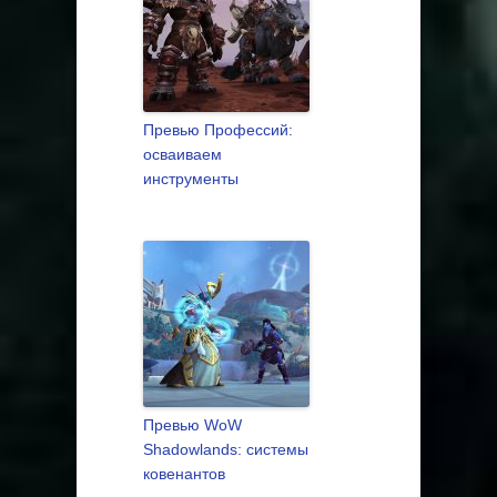
Превью Профессий:
осваиваем
инструменты
Превью WoW
Shadowlands: системы
ковенантов