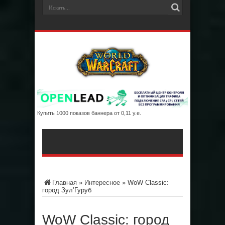
Купить 1000 показов баннера от 0,11 у.е.
Главная
»
Интересное
»
WoW Classic:
город Зул’Гуруб
WoW Classic: город