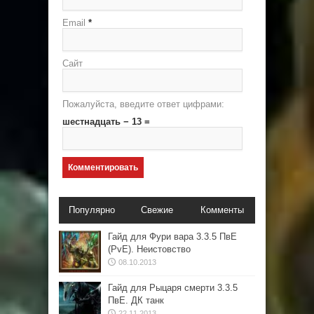
Email
*
Сайт
Пожалуйста, введите ответ цифрами:
шестнадцать − 13 =
Популярно
Свежие
Комменты
Гайд для Фури вара 3.3.5 ПвЕ
(PvE). Неистовство
08.10.2013
Гайд для Рыцаря смерти 3.3.5
ПвЕ. ДК танк
22.11.2013