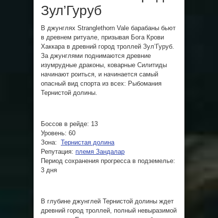
Зул’Гуруб
В джунглях Stranglethorn Vale барабаны бьют
в древнем ритуале, призывая Бога Крови
Хаккара в древний город троллей Зул’Гуруб.
За джунглями поднимаются древние
изумрудные драконы, коварные Силитиды
начинают роиться, и начинается самый
опасный вид спорта из всех: Рыбомания
Тернистой долины.
Боссов в рейде: 13
Уровень: 60
Зона:
Тернистая долина
Репутация:
племя Зандалар
Период сохранения прогресса в подземелье:
3 дня
В глубине джунглей Тернистой долины ждет
древний город троллей, полный невыразимой