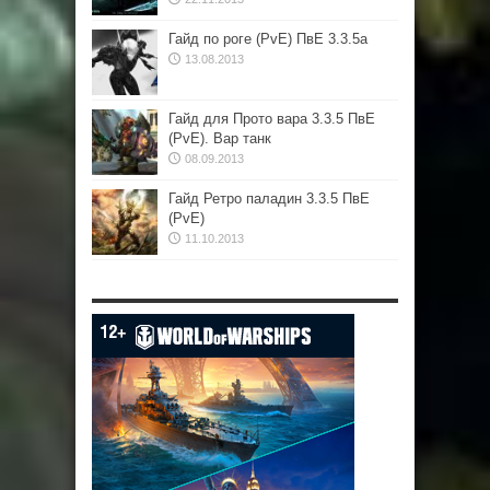
Гайд по роге (PvE) ПвЕ 3.3.5а
13.08.2013
Гайд для Прото вара 3.3.5 ПвЕ
(PvE). Вар танк
08.09.2013
Гайд Ретро паладин 3.3.5 ПвЕ
(PvE)
11.10.2013