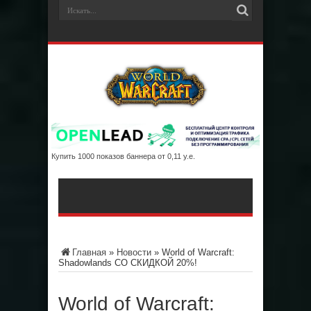
Купить 1000 показов баннера от 0,11 у.е.
Главная
»
Новости
»
World of Warcraft:
Shadowlands СО СКИДКОЙ 20%!
World of Warcraft: