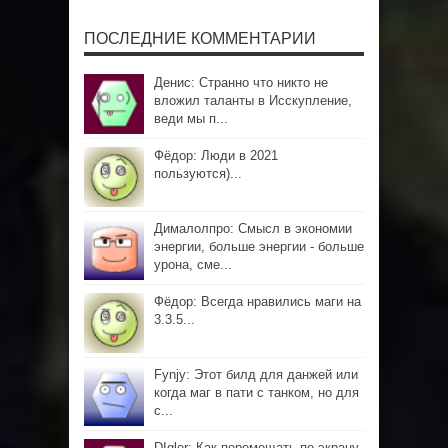
ПОСЛЕДНИЕ КОММЕНТАРИИ
Денис: Странно что никто не
вложил таланты в Исскупление,
веди мы п...
Фёдор: Люди в 2021
пользуются)...
Дималолпро: Смысл в экономии
энергии, больше энергии - больше
урона, сме...
Фёдор: Всегда нравились маги на
3.3.5...
Fynjy: Этот билд для данжей или
когда маг в пати с танком, но для
с...
DIgler: Как перемещать по экрану