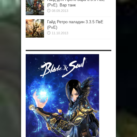
(PvE). Вар танк
08.09.2013
Гайд Ретро паладин 3.3.5 ПвЕ
(PvE)
11.10.2013