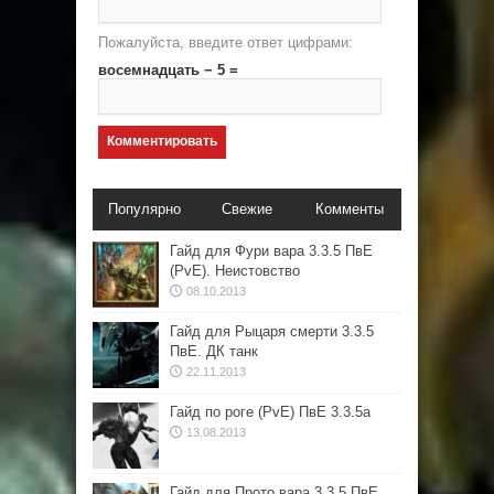
Пожалуйста, введите ответ цифрами:
восемнадцать − 5 =
Популярно
Свежие
Комменты
Гайд для Фури вара 3.3.5 ПвЕ
(PvE). Неистовство
08.10.2013
Гайд для Рыцаря смерти 3.3.5
ПвЕ. ДК танк
22.11.2013
Гайд по роге (PvE) ПвЕ 3.3.5а
13.08.2013
Гайд для Прото вара 3.3.5 ПвЕ