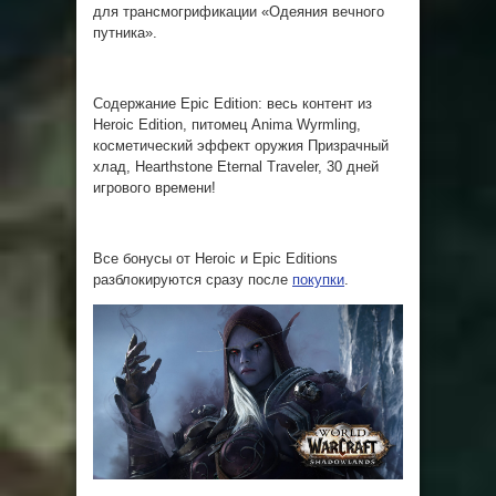
для трансмогрификации «Одеяния вечного
путника».
Содержание Epic Edition: весь контент из
Heroic Edition, питомец Anima Wyrmling,
косметический эффект оружия Призрачный
хлад, Hearthstone Eternal Traveler, 30 дней
игрового времени!
Все бонусы от Heroic и Epic Editions
разблокируются сразу после
покупки
.