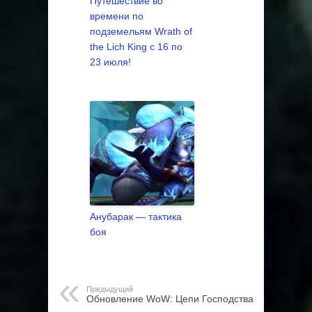
Путешествие во
времени по
подземельям Wrath of
the Lich King с 16 по
23 июля!
Анубарак — тактика
боя
Предыдущий
Обновление WoW: Цепи Господства