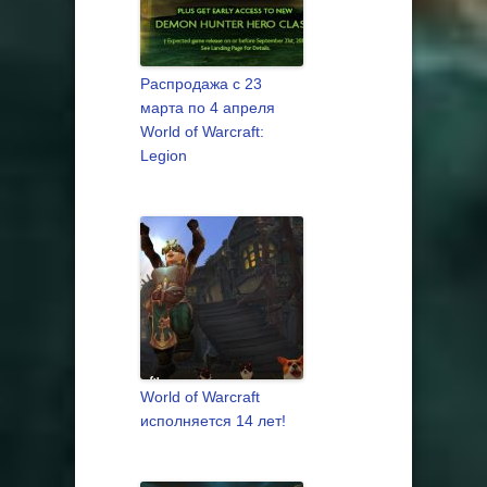
Распродажа с 23
марта по 4 апреля
World of Warcraft:
Legion
World of Warcraft
исполняется 14 лет!