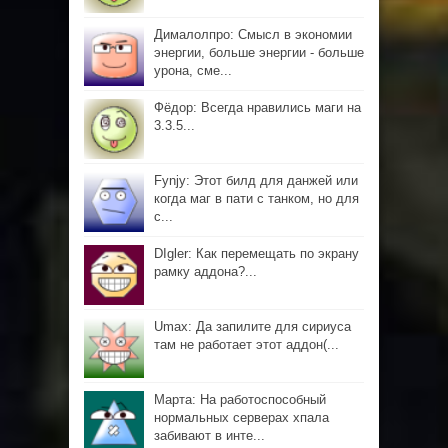
Дималолпро: Смысл в экономии
энергии, больше энергии - больше
урона, сме...
Фёдор: Всегда нравились маги на
3.3.5...
Fynjy: Этот билд для данжей или
когда маг в пати с танком, но для
с...
DIgler: Как перемещать по экрану
рамку аддона?...
Umax: Да запилите для сириуса
там не работает этот аддон(...
Марта: На работоспособный
нормальных серверах хпала
забивают в инте...