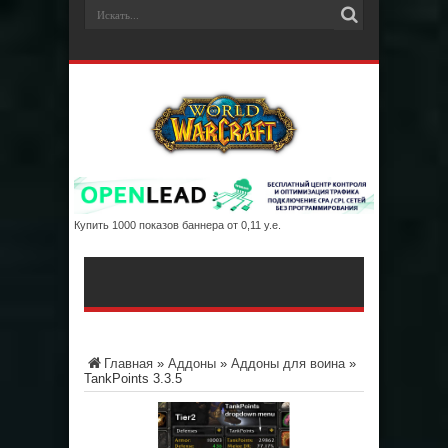
Купить 1000 показов баннера от 0,11 у.е.
Главная
»
Аддоны
»
Аддоны для воина
»
TankPoints 3.3.5