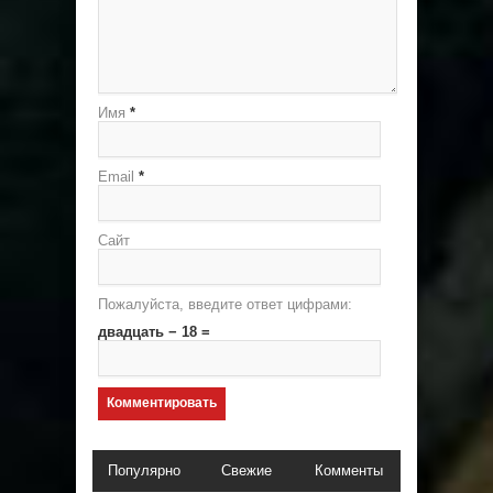
Имя
*
Email
*
Сайт
Пожалуйста, введите ответ цифрами:
двадцать − 18 =
Популярно
Свежие
Комменты