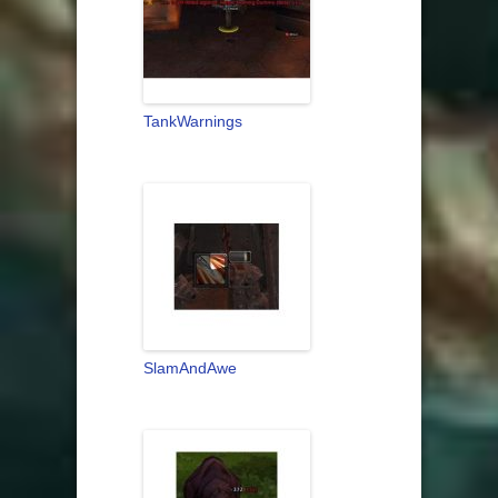
TankWarnings
SlamAndAwe