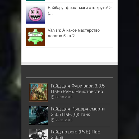
Райбару: фрост маги это круто! >:
(...
Vanish: А какое мастерство
должно быть?...
Гайд для Фури вара 3.3.5
ПвЕ (PvE). Неистовство
08.10.2013
Гайд для Рыцаря смерти
3.3.5 ПвЕ. ДК танк
22.11.2013
Гайд по роге (PvE) ПвЕ
3.3.5а