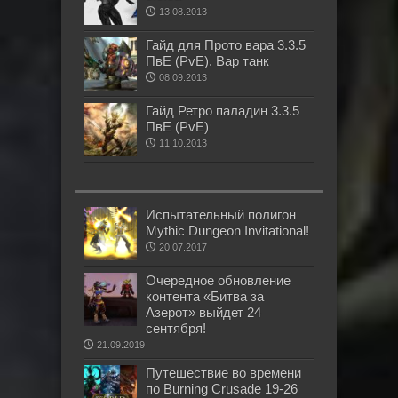
13.08.2013
Гайд для Прото вара 3.3.5
ПвЕ (PvE). Вар танк
08.09.2013
Гайд Ретро паладин 3.3.5
ПвЕ (PvE)
11.10.2013
Испытательный полигон
Mythic Dungeon Invitational!
20.07.2017
Очередное обновление
контента «Битва за
Азерот» выйдет 24
сентября!
21.09.2019
Путешествие во времени
по Burning Crusade 19-26