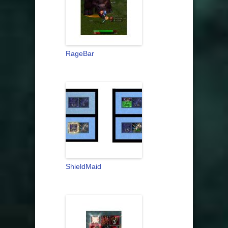
RageBar
ShieldMaid