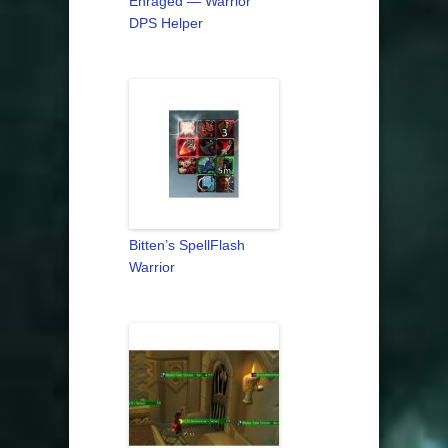
Enraged — Warrior
DPS Helper
Bitten’s SpellFlash
Warrior