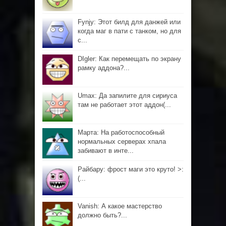
Fynjy: Этот билд для данжей или
когда маг в пати с танком, но для
с...
DIgler: Как перемещать по экрану
рамку аддона?...
Umax: Да запилите для сириуса
там не работает этот аддон(...
Марта: На работоспособный
нормальных серверах хпала
забивают в инте...
Райбару: фрост маги это круто! >:
(...
Vanish: А какое мастерство
должно быть?...