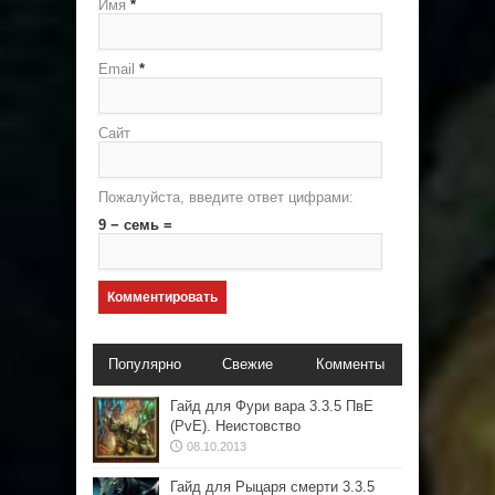
Имя
*
Email
*
Сайт
Пожалуйста, введите ответ цифрами:
9 − семь =
Популярно
Свежие
Комменты
Гайд для Фури вара 3.3.5 ПвЕ
(PvE). Неистовство
08.10.2013
Гайд для Рыцаря смерти 3.3.5