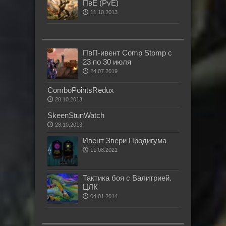
ПвЕ (PvE)
11.10.2013
ПвП-ивент Comp Stomp с
23 по 30 июля
24.07.2019
ComboPointsRedux
28.10.2013
SkeenStunWatch
28.10.2013
Ивент Звери Продигума
11.08.2021
Тактика боя с Валитрией.
ЦЛК
04.01.2014