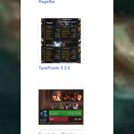
RageBar
TankPoints 3.3.5