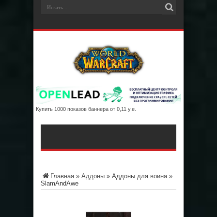
Купить 1000 показов баннера от 0,11 у.е.
Главная
»
Аддоны
»
Аддоны для воина
»
SlamAndAwe