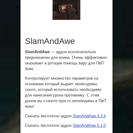
SlamAndAwe
SlamAndAwe
— аддон исключительно
предназначен для воина. Очень эффективно
оказывает в ротации помощь вару для ПвП
боев.
Контролирует множество параметров на
основании который выдает необходимы
скилл, который использовать необходимо
для нанесения урона противнику. С этим
доном вы станете просто непобедимы в ПвП
боях!
Скачать бесплатно аддон
SlamAndAwe 4.3.4
Скачать бесплатно аддон
SlamAndAwe 5.1.0