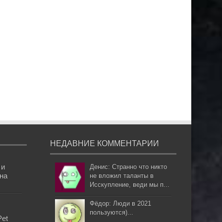
НЕДАВНИЕ КОММЕНТАРИИ
 и
Денис: Странно что никто
она
не вложил таланты в
Исскупление, веди мы п...
Фёдор: Люди в 2021
пользуются)...
Pet