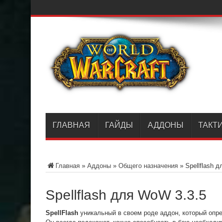
ГЛАВНАЯ
ГАЙДЫ
АДДОНЫ
ТАКТ
Главная
»
Аддоны
»
Общего назначения
»
Spellflash 
Spellflash для WoW 3.3.5
SpellFlash
уникальный в своем роде аддон, который опр