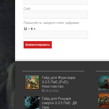
Сайт
Пожалуйста, введите ответ цифрами:
12 − 6 =
Гайд для Фури вара
3.3.5 ПвЕ (PvE).
Неистовство
08.10.2013
Гайд для Рыцаря
смерти 3.3.5 ПвЕ. ДК
танк