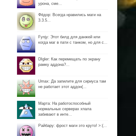
урона, сме...
Фёдор: Всегда нравились маги на
3.3.5...
Fynjy: Этот билд для данжей или
когда маг в пати с танком, но для с...
DIgler: Как перемещать по экрану
рамку аддона?...
Umax: Да запилите для сириуса там
не работает этот аддон(...
Марта: На работоспособный
нормальных серверах хпала
забивают в инте...
Райбару: фрост маги это круто! >:(...