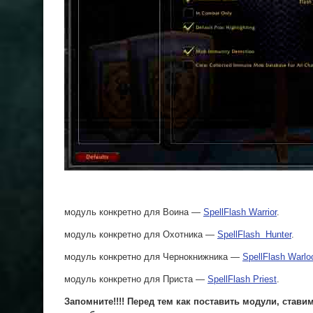
модуль конкретно для Воина —
SpellFlash Warrior
.
модуль
конкретно
для Охотника —
SpellFlash Hunter
.
модуль
конкретно
для Чернокнижника —
SpellFlash Warlo
модуль конкретно для Приста —
SpellFlash Priest
.
Запомните!!!! Перед тем как поставить модули, став