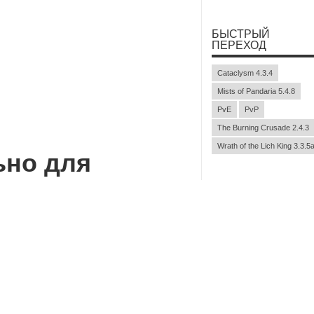
БЫСТРЫЙ
ПЕРЕХОД
Cataclysm 4.3.4
Mists of Pandaria 5.4.8
PvE
PvP
The Burning Crusade 2.4.3
Wrath of the Lich King 3.3.5
ьно
для