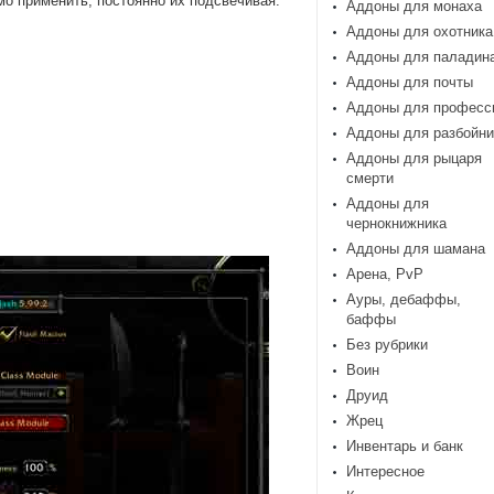
мо применить, постоянно их подсвечивая.
Аддоны для монаха
Аддоны для охотника
Аддоны для паладин
Аддоны для почты
Аддоны для професс
Аддоны для разбойни
Аддоны для рыцаря
смерти
Аддоны для
чернокнижника
Аддоны для шамана
Арена, PvP
Ауры, дебаффы,
баффы
Без рубрики
Воин
Друид
Жрец
Инвентарь и банк
Интересное