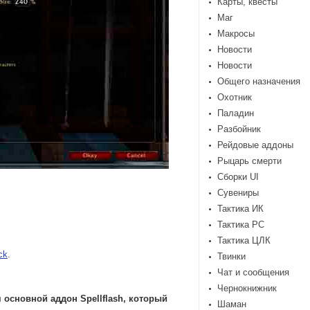
Карты, квесты
Маг
Макросы
Новости
Новости
Общего назначения
Охотник
Паладин
Разбойник
Рейдовые аддоны
Рыцарь смерти
Сборки UI
Сувениры
Тактика ИК
Тактика РС
Тактика ЦЛК
ck
.
Твинки
Чат и сообщения
Чернокнижник
им основной аддон
Spellflash, который
Шаман