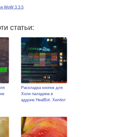
для WoW 3.3.5
ти статьи:
для
Раскладка кнопок для
оне
Холи паладина в
аддоне HealBot. Хилбот