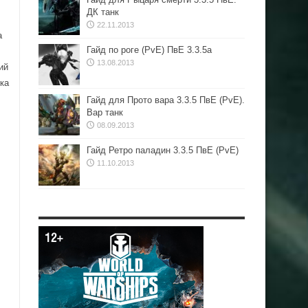
ДК танк
22.11.2013
а
Гайд по роге (PvE) ПвЕ 3.3.5а
13.08.2013
ий
ка
Гайд для Прото вара 3.3.5 ПвЕ (PvE).
Вар танк
08.09.2013
Гайд Ретро паладин 3.3.5 ПвЕ (PvE)
11.10.2013