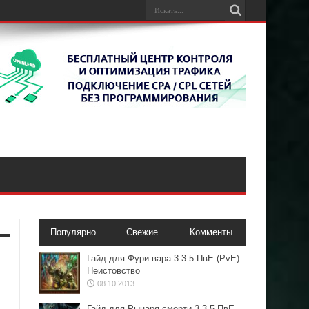
Популярно
Свежие
Комменты
Гайд для Фури вара 3.3.5 ПвЕ (PvE).
Неистовство
08.10.2013
Гайд для Рыцаря смерти 3.3.5 ПвЕ.