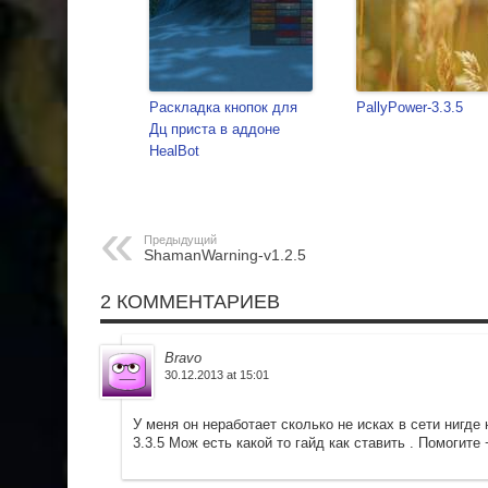
Раскладка кнопок для
PallyPower-3.3.5
Дц приста в аддоне
HealBot
Предыдущий
ShamanWarning-v1.2.5
2 КОММЕНТАРИЕВ
Bravo
30.12.2013 at 15:01
У меня он неработает сколько не исках в сети нигде
3.3.5 Мож есть какой то гайд как ставить . Помогите 