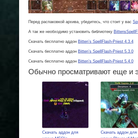
Перед распаковкой архива, убедитесь, что стоит у вас
Sp
А так же необходимо установить библиотеку
BittensSpellF
Скачать бесплатно аддон
Bitten’s SpellFlash-Priest 4.3.4
Скачать бесплатно аддон
Bitten’s SpellFlash-Priest 5.3.0
Скачать бесплатно аддон
Bitten’s SpellFlash-Priest 5.4.0
Обычно просматривают еще и э
Скачать аддон для
Скачать аддон для