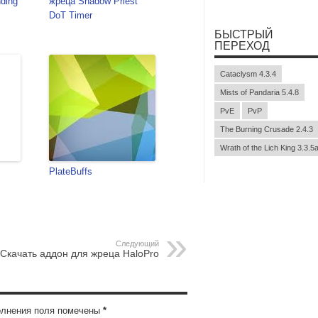
ding
жреца Shadow Priest
DoT Timer
БЫСТРЫЙ
ПЕРЕХОД
Cataclysm 4.3.4
Mists of Pandaria 5.4.8
PvE
PvP
The Burning Crusade 2.4.3
Wrath of the Lich King 3.3.5
PlateBuffs
Следующий
Скачать аддон для жреца HaloPro
полнения поля помечены
*