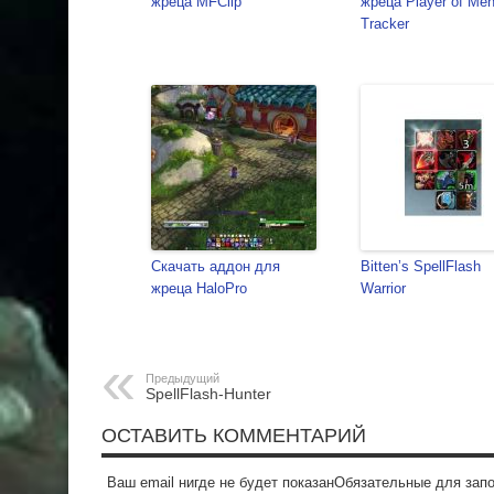
жреца MFClip
жреца Player of Men
Tracker
Скачать аддон для
Bitten’s SpellFlash
жреца HaloPro
Warrior
Предыдущий
SpellFlash-Hunter
ОСТАВИТЬ КОММЕНТАРИЙ
Ваш email нигде не будет показанОбязательные для за