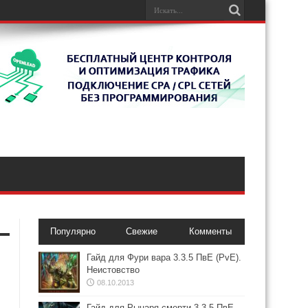
Популярно
Свежие
Комменты
Гайд для Фури вара 3.3.5 ПвЕ (PvE).
Неистовство
08.10.2013
Гайд для Рыцаря смерти 3.3.5 ПвЕ.