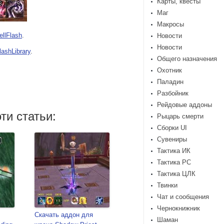
Карты, квесты
Маг
Макросы
ellFlash
.
Новости
Новости
lashLibrary
.
Общего назначения
Охотник
Паладин
Разбойник
Рейдовые аддоны
ти статьи:
Рыцарь смерти
Сборки UI
Сувениры
Тактика ИК
Тактика РС
Тактика ЦЛК
Твинки
Чат и сообщения
Чернокнижник
Скачать аддон для
Шаман