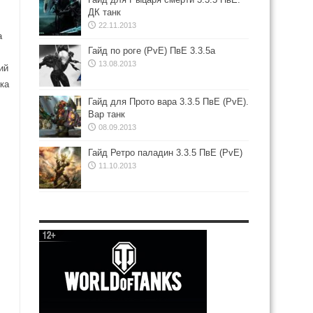
ДК танк
22.11.2013
а
Гайд по роге (PvE) ПвЕ 3.3.5а
13.08.2013
ий
ка
Гайд для Прото вара 3.3.5 ПвЕ (PvE).
Вар танк
08.09.2013
Гайд Ретро паладин 3.3.5 ПвЕ (PvE)
11.10.2013