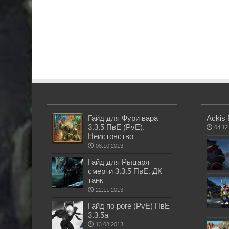
Гайд для Фури вара
Ackis 
3.3.5 ПвЕ (PvE).
04.12
Неистовство
08.10.2013
Гайд для Рыцаря
смерти 3.3.5 ПвЕ. ДК
танк
22.11.2013
Гайд по роге (PvE) ПвЕ
3.3.5а
13.08.2013