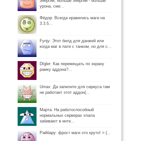
энергии, больше энергии - больше
урона, сме...
Фёдор: Всегда нравились маги на
3.3.5...
Fynjy: Этот билд для данжей или
когда маг в пати с танком, но для с...
DIgler: Как перемещать по экрану
рамку аддона?...
Umax: Да запилите для сириуса там
не работает этот аддон(...
Марта: На работоспособный
нормальных серверах хпала
забивают в инте...
Райбару: фрост маги это круто! >:(...