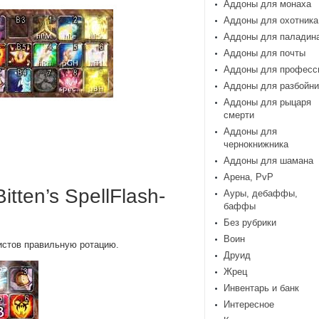
Аддоны для монаха
Аддоны для охотника
Аддоны для паладин
Аддоны для почты
Аддоны для професс
Аддоны для разбойни
Аддоны для рыцаря
смерти
Аддоны для
чернокнижника
Аддоны для шамана
Арена, PvP
tten’s SpellFlash-
Ауры, дебаффы,
баффы
Без рубрики
Воин
истов правильную ротацию.
Друид
Жрец
Инвентарь и банк
Интересное