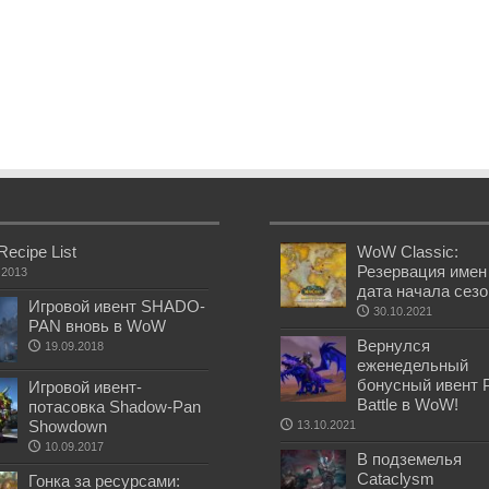
Recipe List
WoW Classic:
Резервация имен
.2013
дата начала сез
Игровой ивент SHADO-
30.10.2021
PAN вновь в WoW
Вернулся
19.09.2018
еженедельный
бонусный ивент 
Игровой ивент-
Battle в WoW!
потасовка Shadow-Pan
Showdown
13.10.2021
10.09.2017
В подземелья
Cataclysm
Гонка за ресурсами: