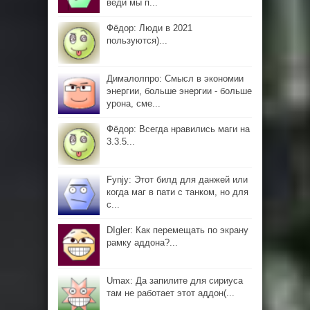
веди мы п...
Фёдор: Люди в 2021
пользуются)...
Дималолпро: Смысл в экономии
энергии, больше энергии - больше
урона, сме...
Фёдор: Всегда нравились маги на
3.3.5...
Fynjy: Этот билд для данжей или
когда маг в пати с танком, но для
с...
DIgler: Как перемещать по экрану
рамку аддона?...
Umax: Да запилите для сириуса
там не работает этот аддон(...