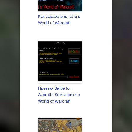
Как заработать голд в
World of Warcraft
Превью Battle for
Azeroth: Комьюнити в
World of Warcraft