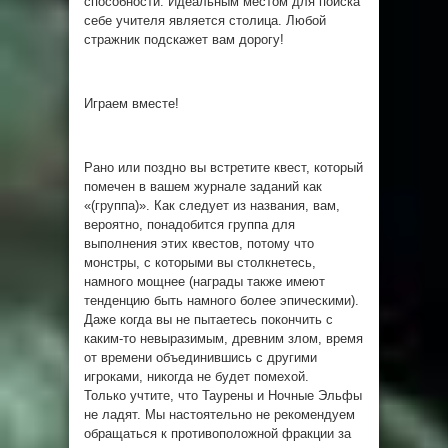
способности. Идеальным местом для поиска
себе учителя является столица. Любой
стражник подскажет вам дорогу!
Играем вместе!
Рано или поздно вы встретите квест, который
помечен в вашем журнале заданий как
«(группа)». Как следует из названия, вам,
вероятно, понадобится группа для
выполнения этих квестов, потому что
монстры, с которыми вы столкнетесь,
намного мощнее (награды также имеют
тенденцию быть намного более эпическими).
Даже когда вы не пытаетесь покончить с
каким-то невыразимым, древним злом, время
от времени объединившись с другими
игроками, никогда не будет помехой.
Только учтите, что Таурены и Ночные Эльфы
не ладят. Мы настоятельно не рекомендуем
обращаться к противоположной фракции за