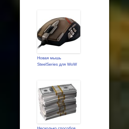
Новая мышь
SteelSeries для WoW
Несколько способов