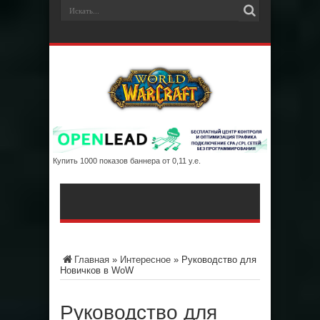
Купить 1000 показов баннера от 0,11 у.е.
Главная
»
Интересное
»
Руководство для
Новичков в WoW
Руководство для