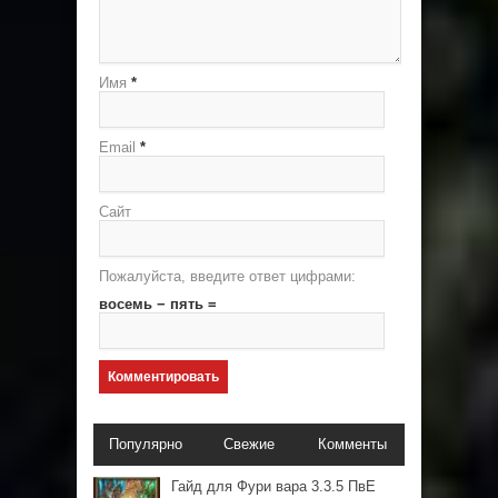
Имя
*
Email
*
Сайт
Пожалуйста, введите ответ цифрами:
восемь − пять =
Популярно
Свежие
Комменты
Гайд для Фури вара 3.3.5 ПвЕ