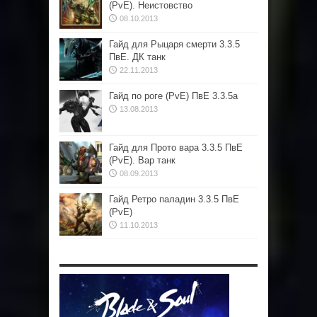
(PvE). Неистовство
08.10.2013
Гайд для Рыцаря смерти 3.3.5
ПвЕ. ДК танк
22.11.2013
Гайд по роге (PvE) ПвЕ 3.3.5а
13.08.2013
Гайд для Прото вара 3.3.5 ПвЕ
(PvE). Вар танк
08.09.2013
Гайд Ретро паладин 3.3.5 ПвЕ
(PvE)
11.10.2013