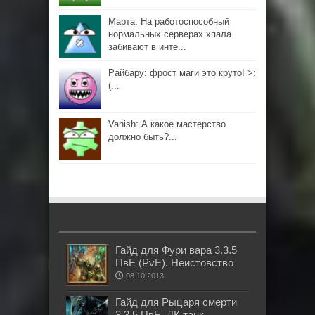
Марта: На работоспособный
нормальных серверах хпала
забивают в инте...
Райбару: фрост маги это круто! >:
(...
Vanish: А какое мастерство
должно быть?...
Гайд для Фури вара 3.3.5
ПвЕ (PvE). Неистовство
08.10.2013
Гайд для Рыцаря смерти
3.3.5 ПвЕ. ДК танк