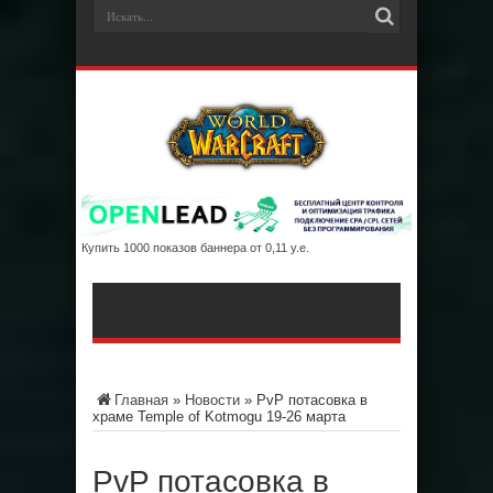
Купить 1000 показов баннера от 0,11 у.е.
Главная
»
Новости
»
PvP потасовка в
храме Temple of Kotmogu 19-26 марта
PvP потасовка в