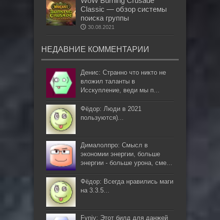
WoW Burning Crusade
Classic — обзор системы
поиска группы
30.08.2021
НЕДАВНИЕ КОММЕНТАРИИ
Денис: Странно что никто не
вложил таланты в
Исскупление, веди мы п...
Фёдор: Люди в 2021
пользуются)...
Дималолпро: Смысл в
экономии энергии, больше
энергии - больше урона, сме...
Фёдор: Всегда нравились маги
на 3.3.5...
Fynjy: Этот билд для данжей