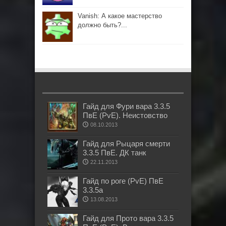
Vanish: А какое мастерство
должно быть?...
Гайд для Фури вара 3.3.5
ПвЕ (PvE). Неистовство
08.10.2013
Гайд для Рыцаря смерти
3.3.5 ПвЕ. ДК танк
22.11.2013
Гайд по роге (PvE) ПвЕ
3.3.5а
13.08.2013
Гайд для Прото вара 3.3.5