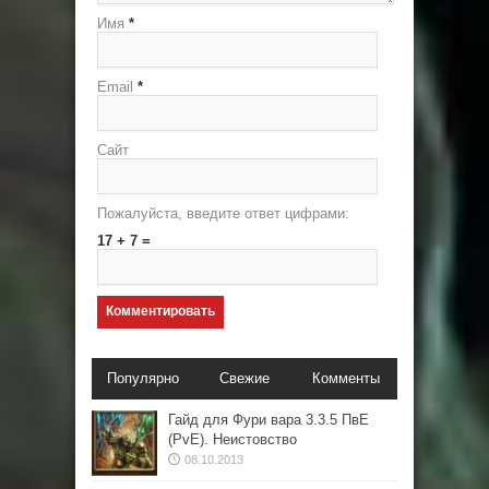
Имя
*
Email
*
Сайт
Пожалуйста, введите ответ цифрами:
17 + 7 =
Популярно
Свежие
Комменты
Гайд для Фури вара 3.3.5 ПвЕ
(PvE). Неистовство
08.10.2013