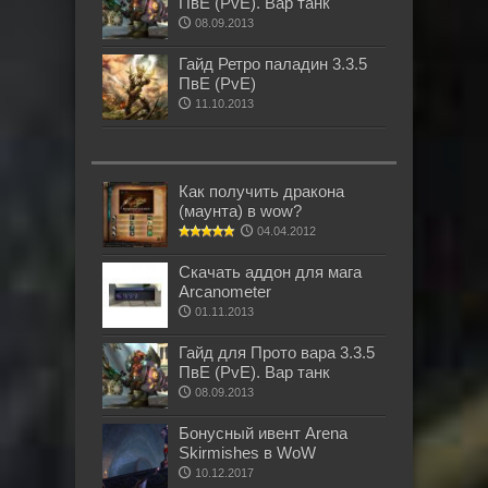
ПвЕ (PvE). Вар танк
08.09.2013
Гайд Ретро паладин 3.3.5
ПвЕ (PvE)
11.10.2013
Как получить дракона
(маунта) в wow?
04.04.2012
Скачать аддон для мага
Arcanometer
01.11.2013
Гайд для Прото вара 3.3.5
ПвЕ (PvE). Вар танк
08.09.2013
Бонусный ивент Arena
Skirmishes в WoW
10.12.2017