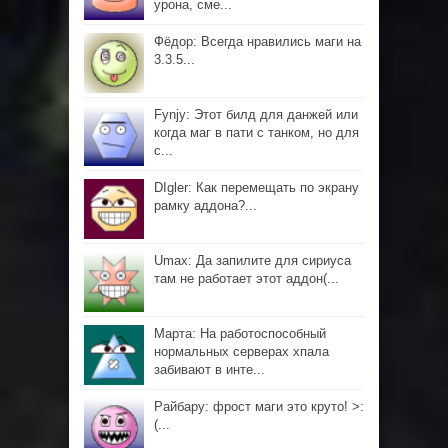
урона, сме...
Фёдор: Всегда нравились маги на
3.3.5...
Fynjy: Этот билд для данжей или
когда маг в пати с танком, но для
с...
DIgler: Как перемещать по экрану
рамку аддона?...
Umax: Да запилите для сириуса
там не работает этот аддон(...
Марта: На работоспособный
нормальных серверах хпала
забивают в инте...
Райбару: фрост маги это круто! >:
(...