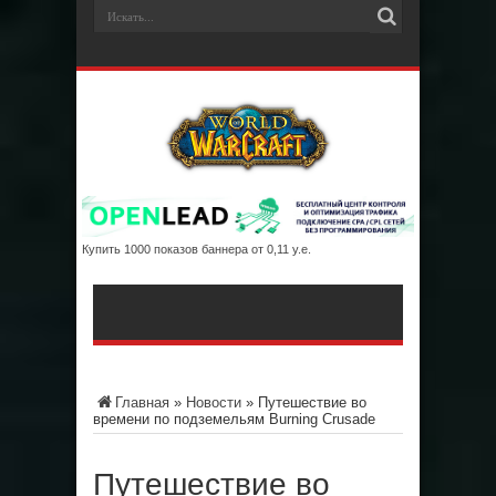
Купить 1000 показов баннера от 0,11 у.е.
Главная
»
Новости
»
Путешествие во
времени по подземельям Burning Crusade
Путешествие во