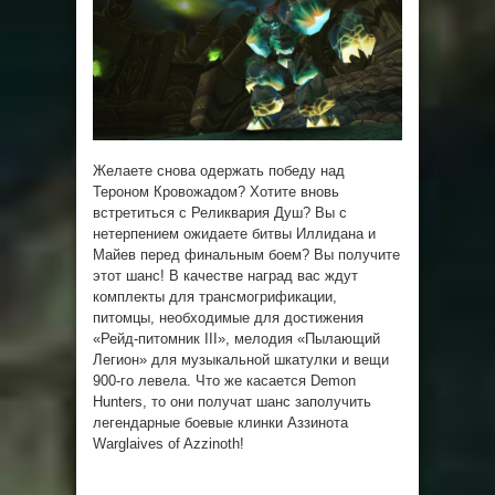
Желаете снова одержать победу над
Тероном Кровожадом? Хотите вновь
встретиться с Реликвария Душ? Вы с
нетерпением ожидаете битвы Иллидана и
Майев перед финальным боем? Вы получите
этот шанс! В качестве наград вас ждут
комплекты для трансмогрификации,
питомцы, необходимые для достижения
«Рейд-питомник III», мелодия «Пылающий
Легион» для музыкальной шкатулки и вещи
900-го левела. Что же касается Demon
Hunters, то они получат шанс заполучить
легендарные боевые клинки Аззинота
Warglaives of Azzinoth!