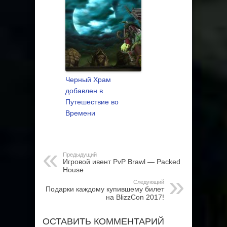
Черный Храм
добавлен в
Путешествие во
Времени
Предыдущий
Игровой ивент PvP Brawl — Packed
House
Следующий
Подарки каждому купившему билет
на BlizzCon 2017!
ОСТАВИТЬ КОММЕНТАРИЙ