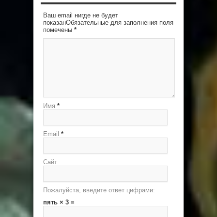
Ваш email нигде не будет
показанОбязательные для заполнения поля
помечены
*
Имя
*
Email
*
Сайт
Пожалуйста, введите ответ цифрами:
пять × 3 =