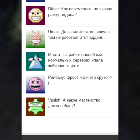
DIgler: Как перемещать по экрану
рамку аддона?...
Umax: Да запилите для сириуса
там не работает этот аддон(...
Марта: На работоспособный
нормальных серверах хпала
забивают в инте...
Райбару: фрост маги это круто! >:
(...
Vanish: А какое мастерство
должно быть?...