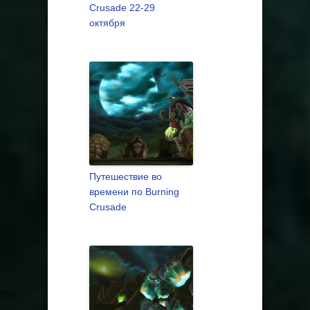
Crusade 22-29
октября
Путешествие во
времени по Burning
Crusade