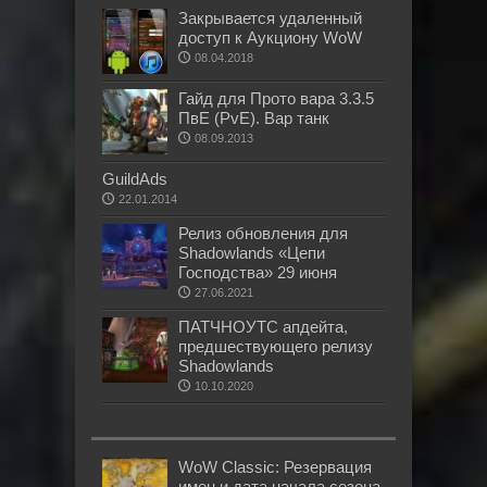
Закрывается удаленный
доступ к Аукциону WoW
08.04.2018
Гайд для Прото вара 3.3.5
ПвЕ (PvE). Вар танк
08.09.2013
GuildAds
22.01.2014
Релиз обновления для
Shadowlands «Цепи
Господства» 29 июня
27.06.2021
ПАТЧНОУТС апдейта,
предшествующего релизу
Shadowlands
10.10.2020
WoW Classic: Резервация
имен и дата начала сезона