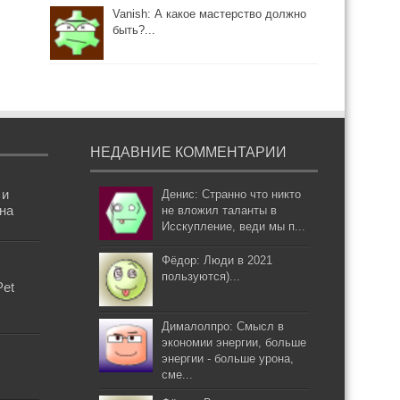
Vanish: А какое мастерство должно
быть?...
НЕДАВНИЕ КОММЕНТАРИИ
 и
Денис: Странно что никто
она
не вложил таланты в
Исскупление, веди мы п...
Фёдор: Люди в 2021
пользуются)...
Pet
Дималолпро: Смысл в
экономии энергии, больше
энергии - больше урона,
сме...