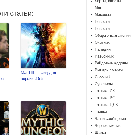
Карты, квесты
Маг
ти статьи:
Макросы
Новости
Новости
Общего назначения
Охотник
Паладин
Разбойник
Рейдовые аддоны
Рыцарь смерти
о
Маг ПВЕ. Гайд для
Сборки UI
ра
версии 3.5.5
Сувениры
я
Тактика ИК
Тактика РС
Тактика ЦЛК
Твинки
Чат и сообщения
Чернокнижник
Шаман