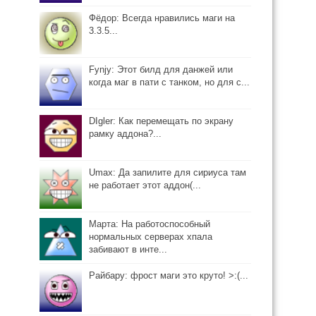
Фёдор: Всегда нравились маги на
3.3.5...
Fynjy: Этот билд для данжей или
когда маг в пати с танком, но для с...
DIgler: Как перемещать по экрану
рамку аддона?...
Umax: Да запилите для сириуса там
не работает этот аддон(...
Марта: На работоспособный
нормальных серверах хпала
забивают в инте...
Райбару: фрост маги это круто! >:(...