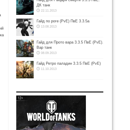
ДК танк
22.11.2013
а
Гайд по роге (PvE) ПвЕ 3.3.5а
13.08.2013
ий
ка
Гайд для Прото вара 3.3.5 ПвЕ (PvE).
Вар танк
08.09.2013
Гайд Ретро паладин 3.3.5 ПвЕ (PvE)
11.10.2013