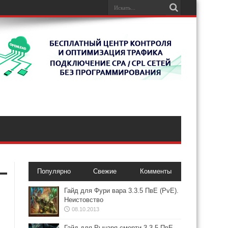
Популярно
Свежие
Комменты
Гайд для Фури вара 3.3.5 ПвЕ (PvE).
Неистовство
08.10.2013
Гайд для Рыцаря смерти 3.3.5 ПвЕ.