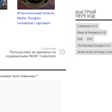
БЫСТРЫЙ
Испытательный полигон
ПЕРЕХОД
а
Mythic Dungeon
Invitational стартовал!
Cataclysm 4.3.4
Mists of Pandaria 5.4.8
PvE
PvP
The Burning Crusade 2.4.3
Следующий
Путешествия во времени по
Wrath of the Lich King 3.3.5
подземельям WoW: Cataclysm
полнения поля помечены
*