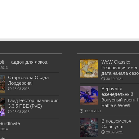
olt — аддон для локов.
WoW Classic:
Резервация имен
.2013
дата начала сез
Стартовала Осада
30.10.2021
Лордерона!
Вернулся
18.08.2018
еженедельный
бонусный ивент 
Гайд Рестор шаман хил
Battle в WoW!
3.3.5 ПВЕ (PvE)
13.10.2021
23.08.2013
В подземелья
uildInvite
Cataclysm
.2014
29.09.2021
sin