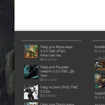
Гайд для Фури вара
InstaB
3.3.5 ПвЕ (PvE).
18.10
Неистовство
08.10.2013
Гайд для Рыцаря
смерти 3.3.5 ПвЕ. ДК
танк
22.11.2013
Гайд по роге (PvE) ПвЕ
3.3.5а
SuperG
13.08.2013
22.01
Гайд для Прото вара
Assas