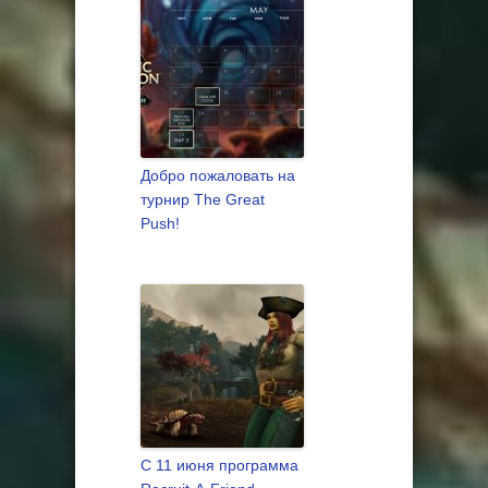
Добро пожаловать на
турнир The Great
Push!
С 11 июня программа