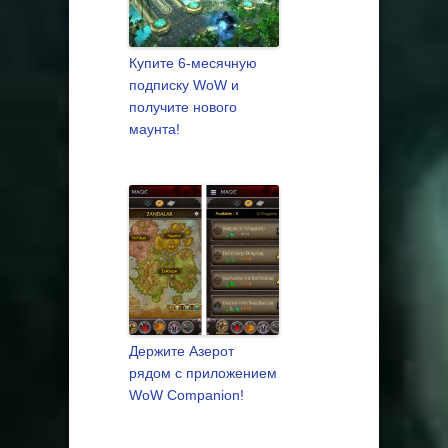
Купите 6-месячную
подписку WoW и
получите нового
маунта!
Держите Азерот
рядом с приложением
WoW Companion!