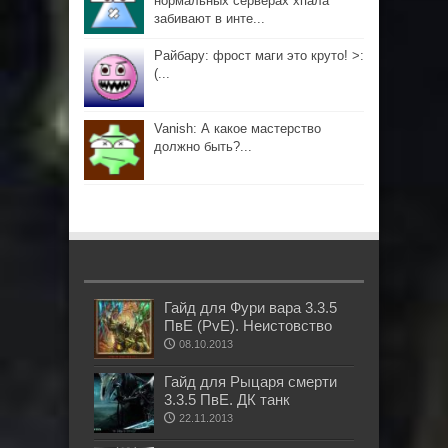
нормальных серверах хпала
забивают в инте...
Райбару: фрост маги это круто! >:
(...
Vanish: А какое мастерство
должно быть?...
Гайд для Фури вара 3.3.5
ПвЕ (PvE). Неистовство
08.10.2013
Гайд для Рыцаря смерти
3.3.5 ПвЕ. ДК танк
22.11.2013