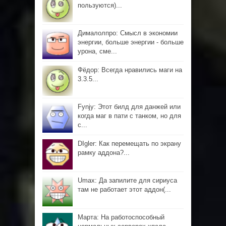
пользуются)...
Дималолпро: Смысл в экономии
энергии, больше энергии - больше
урона, сме...
Фёдор: Всегда нравились маги на
3.3.5...
Fynjy: Этот билд для данжей или
когда маг в пати с танком, но для
с...
DIgler: Как перемещать по экрану
рамку аддона?...
Umax: Да запилите для сириуса
там не работает этот аддон(...
Марта: На работоспособный