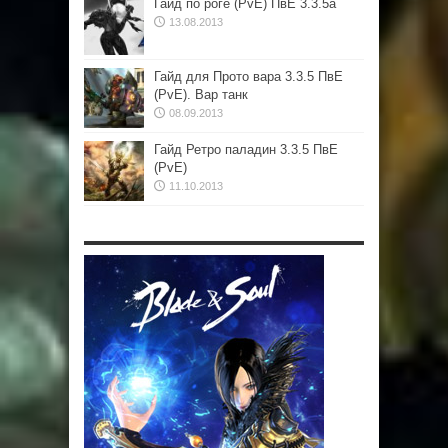
Гайд по роге (PvE) ПвЕ 3.3.5а
13.08.2013
Гайд для Прото вара 3.3.5 ПвЕ
(PvE). Вар танк
08.09.2013
Гайд Ретро паладин 3.3.5 ПвЕ
(PvE)
11.10.2013