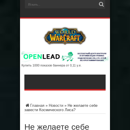
Купить 1000 показов баннера от 0,11 у.е.
Главная
»
Новости
»
Не желаете себе
завести Космического Лиса?
Не желаете себе