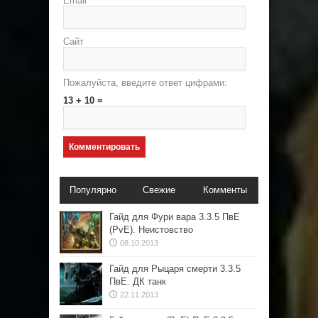
Email
*
Сайт
Пожалуйста, введите ответ цифрами:
13 + 10 =
Популярно
Свежие
Комменты
Гайд для Фури вара 3.3.5 ПвЕ
(PvE). Неистовство
08.10.2013
Гайд для Рыцаря смерти 3.3.5
ПвЕ. ДК танк
22.11.2013