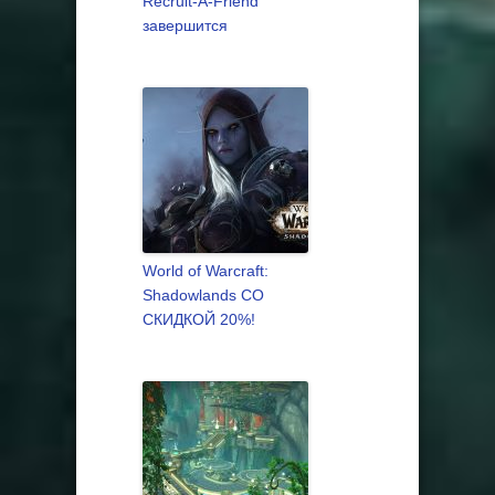
Recruit-A-Friend
завершится
World of Warcraft:
Shadowlands СО
СКИДКОЙ 20%!