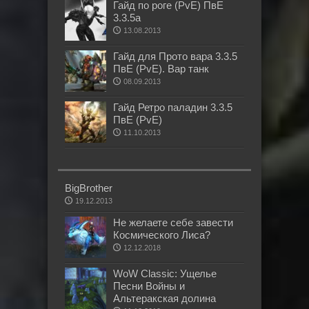
Гайд по роге (PvE) ПвЕ
3.3.5а
13.08.2013
Гайд для Прото вара 3.3.5
ПвЕ (PvE). Вар танк
08.09.2013
Гайд Ретро паладин 3.3.5
ПвЕ (PvE)
11.10.2013
BigBrother
19.12.2013
Не желаете себе завести
Космического Лиса?
12.12.2018
WoW Classic: Ущелье
Песни Войны и
Альтеракская долина