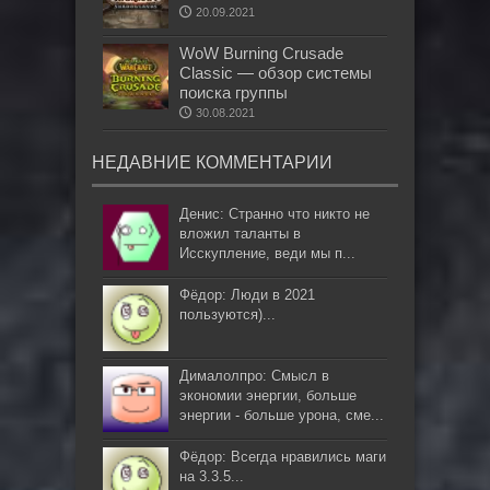
20.09.2021
WoW Burning Crusade
Classic — обзор системы
поиска группы
30.08.2021
НЕДАВНИЕ КОММЕНТАРИИ
Денис: Странно что никто не
вложил таланты в
Исскупление, веди мы п...
Фёдор: Люди в 2021
пользуются)...
Дималолпро: Смысл в
экономии энергии, больше
энергии - больше урона, сме...
Фёдор: Всегда нравились маги
на 3.3.5...