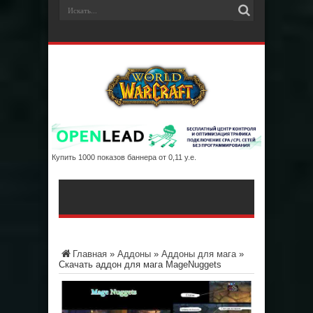
Купить 1000 показов баннера от 0,11 у.е.
Главная
»
Аддоны
»
Аддоны для мага
»
Скачать аддон для мага MageNuggets