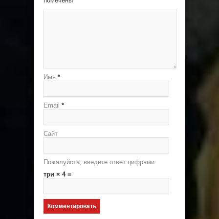
помечены
*
Имя
*
Email
*
Сайт
Пожалуйста, введите ответ цифрами:
три × 4 =