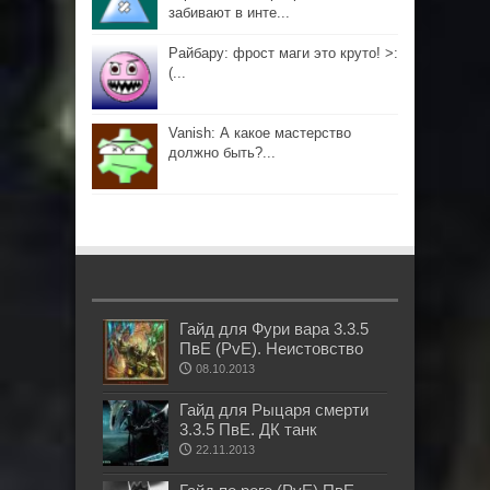
забивают в инте...
Райбару: фрост маги это круто! >:
(...
Vanish: А какое мастерство
должно быть?...
Гайд для Фури вара 3.3.5
ПвЕ (PvE). Неистовство
08.10.2013
Гайд для Рыцаря смерти
3.3.5 ПвЕ. ДК танк
22.11.2013