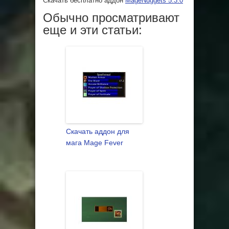
Скачать бесплатно аддон
MageNuggets 5.3.0
Обычно просматривают
еще и эти статьи:
Скачать аддон для
мага Mage Fever