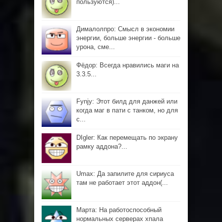
пользуются)...
Дималолпро: Смысл в экономии
энергии, больше энергии - больше
урона, сме...
Фёдор: Всегда нравились маги на
3.3.5...
Fynjy: Этот билд для данжей или
когда маг в пати с танком, но для
с...
DIgler: Как перемещать по экрану
рамку аддона?...
Umax: Да запилите для сириуса
там не работает этот аддон(...
Марта: На работоспособный
нормальных серверах хпала