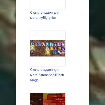
Скачать аддон для
мага myBigIgnite
Скачать аддон для
мага BittensSpellFlash
Mage