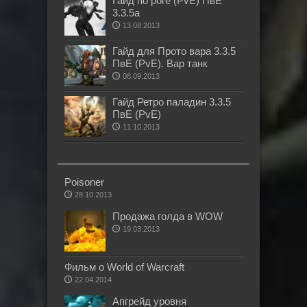
Гайд по роге (PvE) ПвЕ
3.3.5а
13.08.2013
Гайд для Прото вара 3.3.5
ПвЕ (PvE). Вар танк
08.09.2013
Гайд Ретро паладин 3.3.5
ПвЕ (PvE)
11.10.2013
Poisoner
28.10.2013
Продажа голда в WOW
19.03.2013
Фильм о World of Warcraft
22.04.2014
Апгрейд уровня