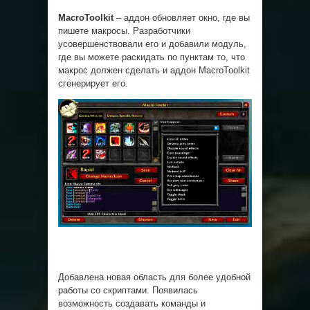
MacroToolkit
– аддон обновляет окно, где вы
пишете макросы. Разработчики
усовершенствовали его и добавили модуль,
где вы можете раскидать по пунктам то, что
макрос должен сделать и аддон MacroToolkit
сгенерирует его.
Добавлена новая область для более удобной
работы со скриптами. Появилась
возможность создавать команды и