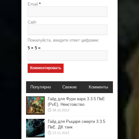
Email
*
Сайт
Пожалуйста, введите ответ цифрами:
5 × 5 =
Популярно
Свежие
Комменты
Гайд для Фури вара 3.3.5 ПвЕ
(PvE). Неистовство
08.10.2013
Гайд для Рыцаря смерти 3.3.5
ПвЕ. ДК танк
22.11.2013