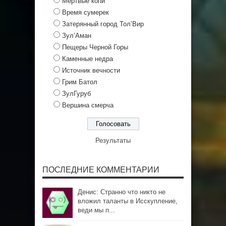
Мертвые копи
Время сумерек
Затерянный город Тол’Вир
Зул’Аман
Пещеры Черной Горы
Каменные недра
Источник вечности
Грим Батол
ЗулГуруб
Вершина смерча
Результаты
ПОСЛЕДНИЕ КОММЕНТАРИИ
Денис: Странно что никто не
вложил таланты в Исскупление,
веди мы п...