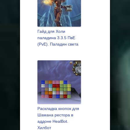
Гайд для Холи
паладина 3.3.5 ПвЕ
(PvE). Паладин света
Раскладка кнопок для
Шамана рестора в
аддоне HealBot.
Хилбот