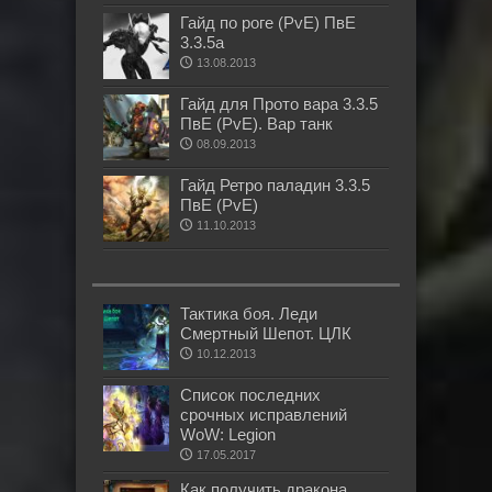
Гайд по роге (PvE) ПвЕ
3.3.5а
13.08.2013
Гайд для Прото вара 3.3.5
ПвЕ (PvE). Вар танк
08.09.2013
Гайд Ретро паладин 3.3.5
ПвЕ (PvE)
11.10.2013
Тактика боя. Леди
Смертный Шепот. ЦЛК
10.12.2013
Список последних
срочных исправлений
WoW: Legion
17.05.2017
Как получить дракона