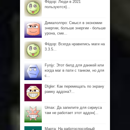
Фёдор: Люди в 2021
пользуются)...
Дималолпро: Смысл в экономии
энергии, больше энергии - больше
урона, сме...
Фёдор: Всегда нравились маги на
3.3.5...
Fynjy: Этот билд для данжей или
когда маг в пати с танком, но для
с...
DIgler: Как перемещать по экрану
рамку аддона?...
Umax: Да запилите для сириуса
там не работает этот аддон(...
Марта: На работоспособный