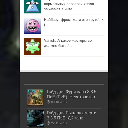
нормальных серверах хпала
забивают в инте...
Райбару: фрост маги это круто! >:
(...
Vanish: А какое мастерство
должно быть?...
Гайд для Фури вара 3.3.5
ПвЕ (PvE). Неистовство
08.10.2013
Гайд для Рыцаря смерти
3.3.5 ПвЕ. ДК танк
22.11.2013