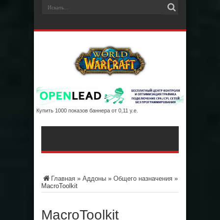
Купить 1000 показов баннера от 0,11 у.е.
Главная
»
Аддоны
»
Общего назначения
»
MacroToolkit
MacroToolkit