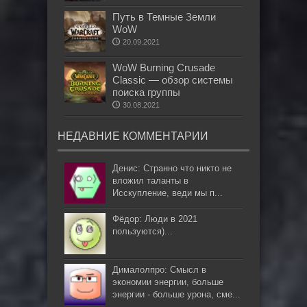
Путь в Темные Земли
WoW
20.09.2021
WoW Burning Crusade
Classic — обзор системы
поиска группы
30.08.2021
НЕДАВНИЕ КОММЕНТАРИИ
Денис: Странно что никто не
вложил таланты в
Исскупление, веди мы п...
Фёдор: Люди в 2021
пользуются)...
Дималолпро: Смысл в
экономии энергии, больше
энергии - больше урона, сме...