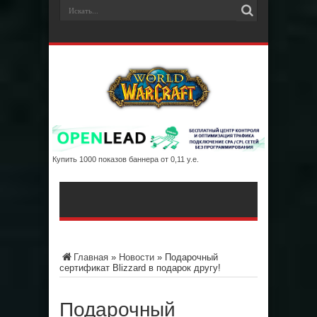
Купить 1000 показов баннера от 0,11 у.е.
Главная
»
Новости
»
Подарочный
сертификат Blizzard в подарок другу!
Подарочный