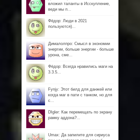
вложил таланты в Исскупление,
веди мы п...
Фёдор: Люди в 2021
пользуются)...
Дималолпро: Смысл в экономии
энергии, больше энергии - больше
урона, сме...
Фёдор: Всегда нравились маги на
3.3.5...
Fynjy: Этот билд для данжей или
когда маг в пати с танком, но для
с...
DIgler: Как перемещать по экрану
рамку аддона?...
Umax: Да запилите для сириуса