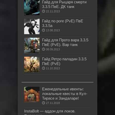
Гайд для Рыцаря смерти
3.3.5 ПвЕ. ДК танк
22.11.2013
Гайд по роге (PvE) ПвЕ
3.3.5а
13.08.2013
Гайд для Прото вара 3.3.5
ПвЕ (PvE). Вар танк
08.09.2013
Гайд Ретро паладин 3.3.5
ПвЕ (PvE)
11.10.2013
Еженедельные ивенты:
локальные квесты в Кул-
Тирасе и Зандаларе!
27.11.2018
InstaBolt — аддон для локов.