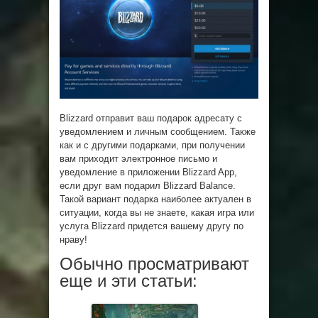
Blizzard отправит ваш подарок адресату с
уведомлением и личным сообщением. Также
как и с другими подарками, при получении
вам приходит электронное письмо и
уведомление в приложении Blizzard App,
если друг вам подарил Blizzard Balance.
Такой вариант подарка наиболее актуален в
ситуации, когда вы не знаете, какая игра или
услуга Blizzard придется вашему другу по
нраву!
Обычно просматривают
еще и эти статьи: