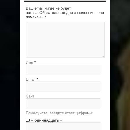
Ваш email нигде не будет
показанОбязательные для заполнения поля
помечены
*
Имя
*
Email
*
Сайт
Пожалуйста, введите ответ цифрами:
13 − одиннадцать =