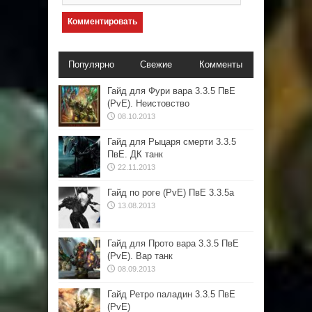
Популярно
Свежие
Комменты
Гайд для Фури вара 3.3.5 ПвЕ
(PvE). Неистовство
08.10.2013
Гайд для Рыцаря смерти 3.3.5
ПвЕ. ДК танк
22.11.2013
Гайд по роге (PvE) ПвЕ 3.3.5а
13.08.2013
Гайд для Прото вара 3.3.5 ПвЕ
(PvE). Вар танк
08.09.2013
Гайд Ретро паладин 3.3.5 ПвЕ
(PvE)