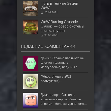
Путь в Темные Земли
WoW
20.09.2021
WoW Burning Crusade
Classic — обзор системы
поиска группы
30.08.2021
НЕДАВНИЕ КОММЕНТАРИИ
Денис: Странно что никто не
вложил таланты в
Исскупление, веди мы п...
Фёдор: Люди в 2021
пользуются)...
Дималолпро: Смысл в
экономии энергии, больше
энергии - больше урона, сме...