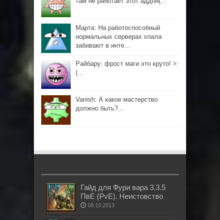
там не работает этот аддон(...
Марта: На работоспособный
нормальных серверах хпала
забивают в инте...
Райбару: фрост маги это круто! >:
(...
Vanish: А какое мастерство
должно быть?...
Гайд для Фури вара 3.3.5
ПвЕ (PvE). Неистовство
08.10.2013