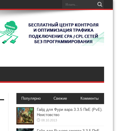
Популярно
Свежие
Комменты
Гайд для Фури вара 3.3.5 ПвЕ (PvE).
Неистовство
08.10.2013
Гайд для Рыцаря смерти 3.3.5 ПвЕ.