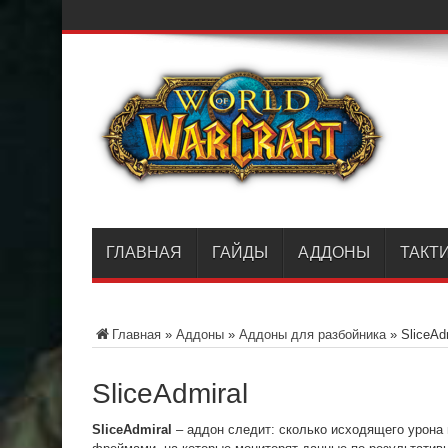
ГЛАВНАЯ
ГАЙДЫ
АДДОНЫ
ТАКТ
Главная
»
Аддоны
»
Аддоны для разбойника
»
SliceAd
SliceAdmiral
SliceAdmiral
– аддон следит: сколько исходящего урона