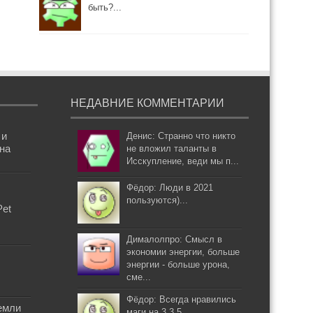
быть?...
НЕДАВНИЕ КОММЕНТАРИИ
 и
Денис: Странно что никто
она
не вложил таланты в
Исскупление, веди мы п...
Фёдор: Люди в 2021
пользуются)...
Pet
Дималолпро: Смысл в
экономии энергии, больше
энергии - больше урона,
сме...
Фёдор: Всегда нравились
емли
маги на 3.3.5...