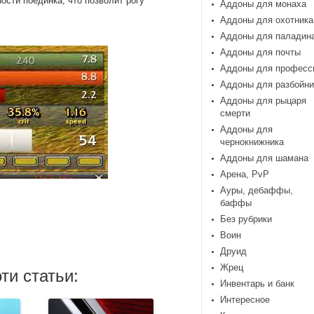
ости поединка, что позволит рогу
Аддоны для монаха
Аддоны для охотника
Аддоны для паладин
Аддоны для почты
Аддоны для професс
Аддоны для разбойни
Аддоны для рыцаря
смерти
Аддоны для
чернокнижника
Аддоны для шамана
Арена, PvP
Ауры, дебаффы,
баффы
Без рубрики
Воин
Друид
Жрец
ти статьи:
Инвентарь и банк
Интересное