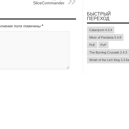
SliceCommander
БЫСТРЫЙ
ПЕРЕХОД
полнения поля помечены
*
Cataclysm 4.3.4
Mists of Pandaria 5.4.8
PvE
PvP
The Burning Crusade 2.4.3
Wrath of the Lich King 3.3.5