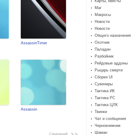
Карты, квесты
Маг
Макросы
Новости
Новости
Общего назначения
Охотник
AssassinTimer
Паладин
Разбойник
Рейдовые аддоны
Рыцарь смерти
Сборки UI
Сувениры
Тактика ИК
Тактика РС
Тактика ЦЛК
Assassin
Твинки
Чат и сообщения
Чернокнижник
Шаман
Следующий