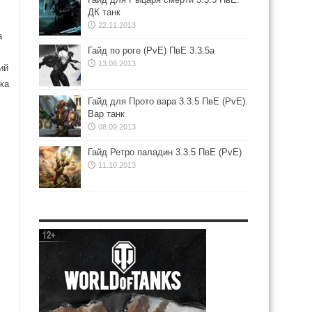
ДК танк
22.11.2013
а
Гайд по роге (PvE) ПвЕ 3.3.5а
13.08.2013
ий
ка
Гайд для Прото вара 3.3.5 ПвЕ (PvE).
Вар танк
08.09.2013
Гайд Ретро паладин 3.3.5 ПвЕ (PvE)
11.10.2013