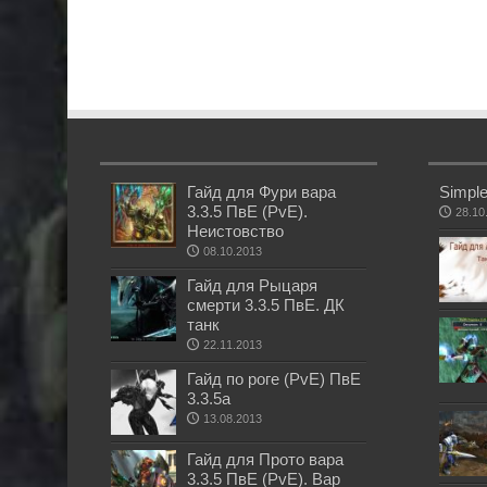
Гайд для Фури вара
Simpl
3.3.5 ПвЕ (PvE).
28.10
Неистовство
08.10.2013
Гайд для Рыцаря
смерти 3.3.5 ПвЕ. ДК
танк
22.11.2013
Гайд по роге (PvE) ПвЕ
3.3.5а
13.08.2013
Гайд для Прото вара
3.3.5 ПвЕ (PvE). Вар