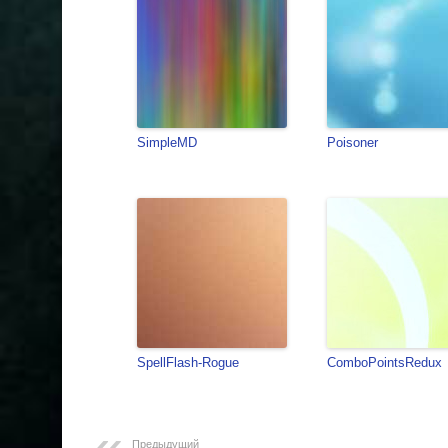
SimpleMD
Poisoner
SpellFlash-Rogue
ComboPointsRedux
Предыдущий