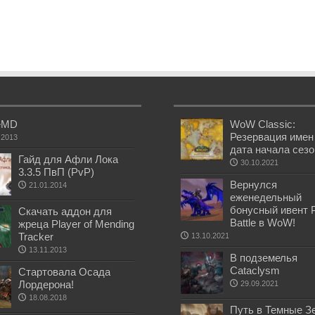
eMD
WoW Classic:
Резервация имен
.2013
дата начала сез
Гайд для Афли Лока
30.10.2021
3.3.5 ПвП (PvP)
Вернулся
21.01.2014
еженедельный
бонусный ивент 
Скачать аддон для
Battle в WoW!
жреца Player of Mending
Tracker
13.10.2021
13.11.2013
В подземелья
Cataclysm
Стартовала Осада
Лордерона!
29.09.2021
18.08.2018
Путь в Темные З