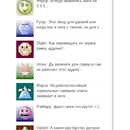
Фёдор: Всегда нравились маги на
3.3.5...
Fynjy: Этот билд для данжей или
когда маг в пати с танком, но для с...
DIgler: Как перемещать по экрану
рамку аддона?...
Umax: Да запилите для сириуса там
не работает этот аддон(...
Марта: На работоспособный
нормальных серверах хпала
забивают в инте...
Райбару: фрост маги это круто! >:(...
Vanish: А какое мастерство должно