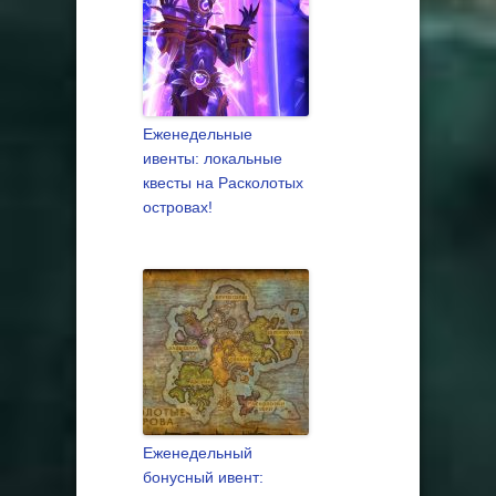
Еженедельные
ивенты: локальные
квесты на Расколотых
островах!
Еженедельный
бонусный ивент: