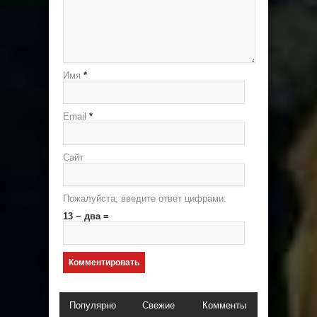
Имя
*
Email
*
Сайт
Пожалуйста, введите ответ цифрами:
13 − два =
Популярно
Свежие
Комменты