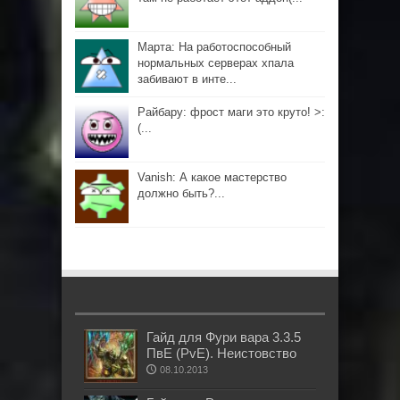
Марта: На работоспособный
нормальных серверах хпала
забивают в инте...
Райбару: фрост маги это круто! >:
(...
Vanish: А какое мастерство
должно быть?...
Гайд для Фури вара 3.3.5
ПвЕ (PvE). Неистовство
08.10.2013