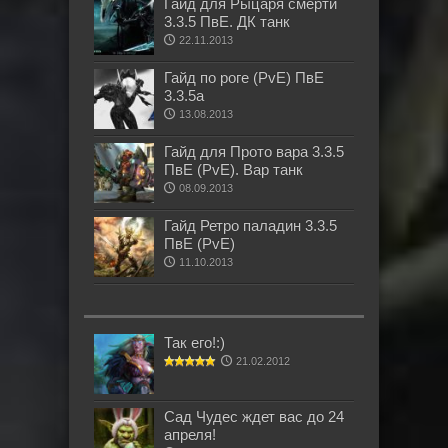
Гайд для Рыцаря смерти
3.3.5 ПвЕ. ДК танк
22.11.2013
Гайд по роге (PvE) ПвЕ
3.3.5а
13.08.2013
Гайд для Прото вара 3.3.5
ПвЕ (PvE). Вар танк
08.09.2013
Гайд Ретро паладин 3.3.5
ПвЕ (PvE)
11.10.2013
Так его!:)
21.02.2012
Сад Чудес ждет вас до 24
апреля!