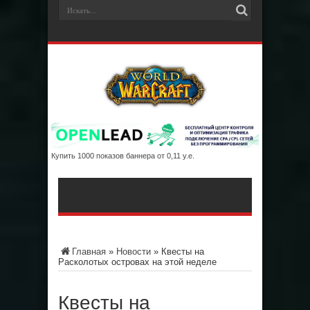
Купить 1000 показов баннера от 0,11 у.е.
Главная
»
Новости
»
Квесты на
Расколотых островах на этой неделе
Квесты на