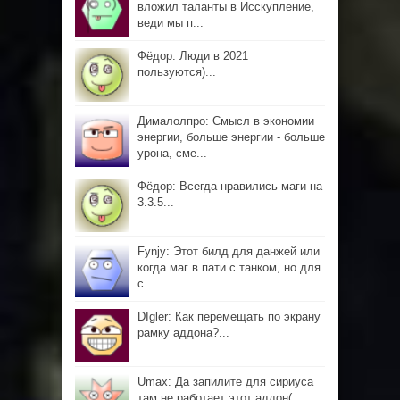
вложил таланты в Исскупление,
веди мы п...
Фёдор: Люди в 2021
пользуются)...
Дималолпро: Смысл в экономии
энергии, больше энергии - больше
урона, сме...
Фёдор: Всегда нравились маги на
3.3.5...
Fynjy: Этот билд для данжей или
когда маг в пати с танком, но для
с...
DIgler: Как перемещать по экрану
рамку аддона?...
Umax: Да запилите для сириуса
там не работает этот аддон(...