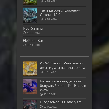
22.04.2017
Тактика боя с Королем-
Личем. ЦЛК
04.01.2014
NugRunning
28.12.2013
FloTotemBar
13.11.2013
WoW Classic: Резервация
имен и дата начала сезона
30.10.2021
Вернулся еженедельный
бонусный ивент Pet Battle в
WoW!
13.10.2021
В подземелья Cataclysm
29.09.2021