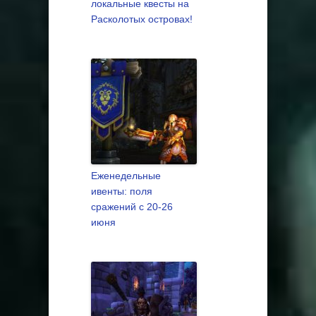
локальные квесты на
Расколотых островах!
Еженедельные
ивенты: поля
сражений с 20-26
июня