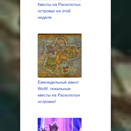
Квесты на Расколотых
островах на этой
неделе
Еженедельный ивент
WoW: локальные
квесты на Расколотых
островах!