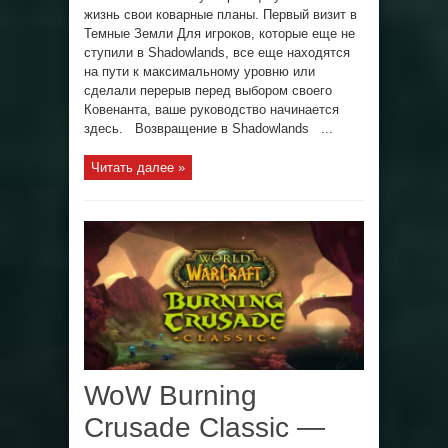
жизнь свои коварные планы. Первый визит в
Темные Земли Для игроков, которые еще не
ступили в Shadowlands, все еще находятся
на пути к максимальному уровню или
сделали перерыв перед выбором своего
Ковенанта, ваше руководство начинается
здесь. Возвращение в Shadowlands ...
Читать далее »
WoW Burning
Crusade Classic —