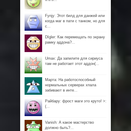
Fynjy: Этот билд для данжей или
когда маг в пати с танком, но для
с...
DIgler: Как перемещать по экрану
рамку аддона?...
Umax: Да запилите для сириуса
там не работает этот аддон(...
Марта: На работоспособный
нормальных серверах хпала
забивают в инте...
Райбару: фрост маги это круто! >:
(...
Vanish: А какое мастерство
должно быть?...