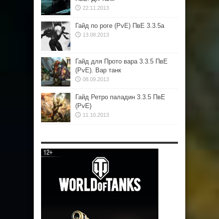
22.11.2013
Гайд по роге (PvE) ПвЕ 3.3.5а
13.08.2013
Гайд для Прото вара 3.3.5 ПвЕ
(PvE). Вар танк
08.09.2013
Гайд Ретро паладин 3.3.5 ПвЕ
(PvE)
11.10.2013