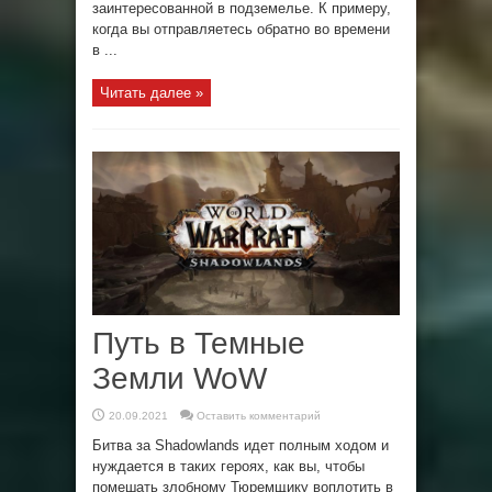
заинтересованной в подземелье. К примеру,
когда вы отправляетесь обратно во времени
в ...
Читать далее »
Путь в Темные
Земли WoW
20.09.2021
Оставить комментарий
Битва за Shadowlands идет полным ходом и
нуждается в таких героях, как вы, чтобы
помешать злобному Тюремщику воплотить в