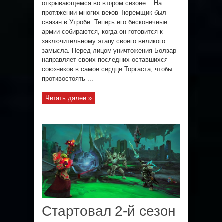
открывающемся во втором сезоне. На
протяжении многих веков Тюремщик был
связан в Утробе. Теперь его бесконечные
армии собираются, когда он готовится к
заключительному этапу своего великого
замысла. Перед лицом уничтожения Болвар
направляет своих последних оставшихся
союзников в самое сердце Торгаста, чтобы
противостоять ...
Читать далее »
Стартовал 2-й сезон