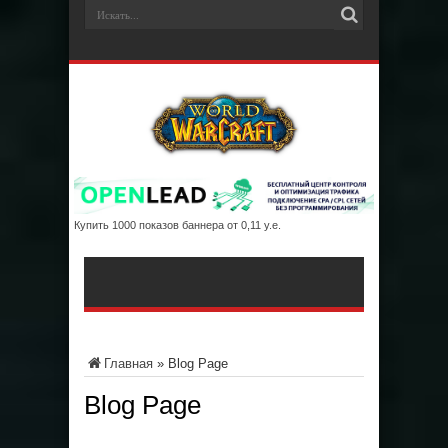
Купить 1000 показов баннера от 0,11 у.е.
Главная
»
Blog Page
Blog Page