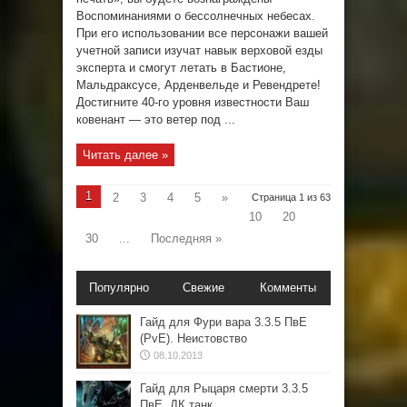
Воспоминаниями о бессолнечных небесах.
При его использовании все персонажи вашей
учетной записи изучат навык верховой езды
эксперта и смогут летать в Бастионе,
Мальдраксусе, Арденвельде и Ревендрете!
Достигните 40-го уровня известности Ваш
ковенант — это ветер под ...
Читать далее »
1
2
3
4
5
»
Страница 1 из 63
10
20
30
...
Последняя »
Популярно
Свежие
Комменты
Гайд для Фури вара 3.3.5 ПвЕ
(PvE). Неистовство
08.10.2013
Гайд для Рыцаря смерти 3.3.5
ПвЕ. ДК танк