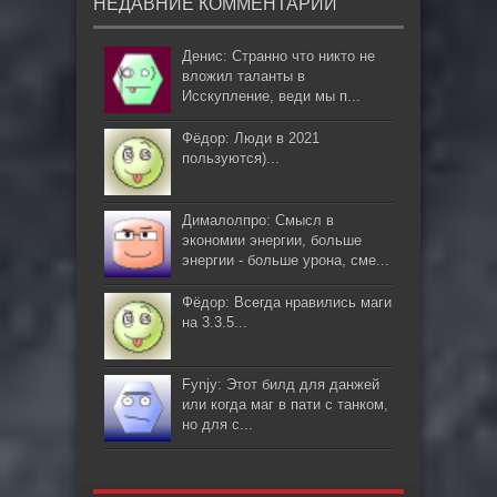
НЕДАВНИЕ КОММЕНТАРИИ
Денис: Странно что никто не
вложил таланты в
Исскупление, веди мы п...
Фёдор: Люди в 2021
пользуются)...
Дималолпро: Смысл в
экономии энергии, больше
энергии - больше урона, сме...
Фёдор: Всегда нравились маги
на 3.3.5...
Fynjy: Этот билд для данжей
или когда маг в пати с танком,
но для с...