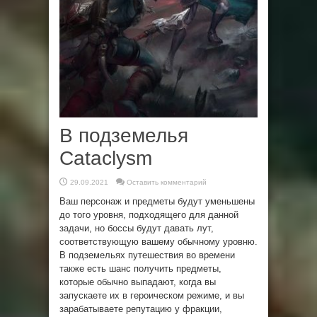
В подземелья
Cataclysm
29.09.2021
Оставить комментарий
Ваш персонаж и предметы будут уменьшены
до того уровня, подходящего для данной
задачи, но боссы будут давать лут,
соответствующую вашему обычному уровню.
В подземельях путешествия во времени
также есть шанс получить предметы,
которые обычно выпадают, когда вы
запускаете их в героическом режиме, и вы
зарабатываете репутацию у фракции,