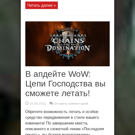
Читать далее »
В апдейте WoW:
Цепи Господства вы
сможете летать!
10.06.2021
Оставить комментарий
Обретите возможность летать и особое
средство передвижения в стиле вашего
ковенанта! По завершении квеста,
описанного в сюжетной линии «Последняя
печать», вы будете вознаграждены