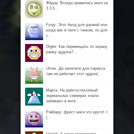
Фёдор: Всегда нравились маги на
3.3.5...
Fynjy: Этот билд для данжей или
когда маг в пати с танком, но для
с...
DIgler: Как перемещать по экрану
рамку аддона?...
Umax: Да запилите для сириуса
там не работает этот аддон(...
Марта: На работоспособный
нормальных серверах хпала
забивают в инте...
Райбару: фрост маги это круто! >:
(...
Vanish: А какое мастерство