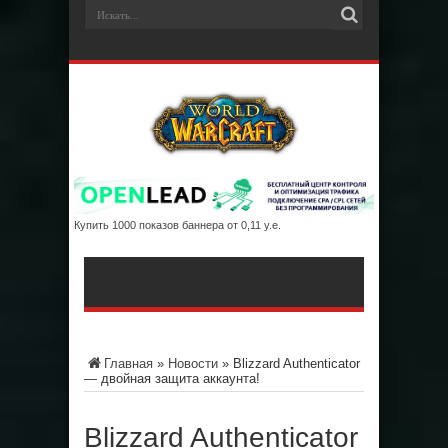
Купить 1000 показов баннера от 0,11 у.е.
Главная
»
Новости
»
Blizzard Authenticator
— двойная защита аккаунта!
Blizzard Authenticator