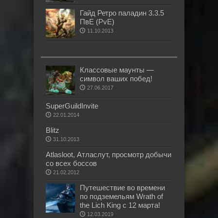
Гайд Ретро паладин 3.3.5
ПвЕ (PvE)
11.10.2013
Классовые маунты —
символ ваших побед!
27.06.2017
SuperGuildInvite
22.01.2014
Blitz
31.10.2013
Atlasloot, Атласлут, просмотр добычи
со всех боссов
21.02.2012
Путешествие во времени
по подземельям Wrath of
the Lich King с 12 марта!
12.03.2019