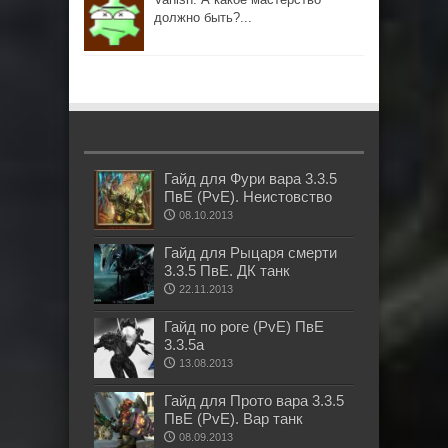
должно быть?...
Гайд для Фури вара 3.3.5
ПвЕ (PvE). Неистовство
08.10.2013
Гайд для Рыцаря смерти
3.3.5 ПвЕ. ДК танк
22.11.2013
Гайд по роге (PvE) ПвЕ
3.3.5а
13.08.2013
Гайд для Прото вара 3.3.5
ПвЕ (PvE). Вар танк
08.09.2013