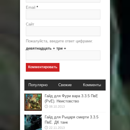
Email
*
Сайт
Пожалуйста, введите ответ цифрами:
девятнадцать + три =
Популярно
Свежие
Комменты
Гайд для Фури вара 3.3.5 ПвЕ
(PvE). Неистовство
08.10.2013
Гайд для Рыцаря смерти 3.3.5
ПвЕ. ДК танк
22.11.2013