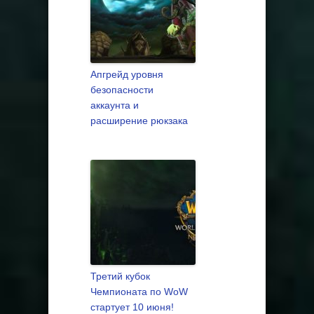
Апгрейд уровня
безопасности
аккаунта и
расширение рюкзака
Третий кубок
Чемпионата по WoW
стартует 10 июня!