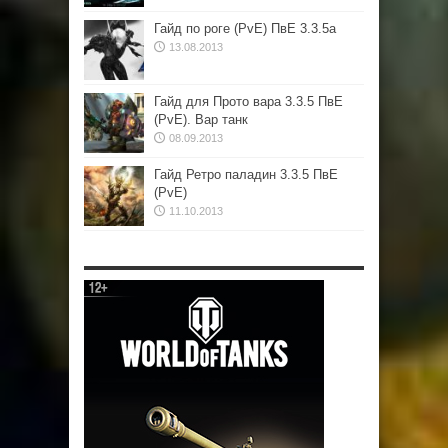
Гайд по роге (PvE) ПвЕ 3.3.5а
13.08.2013
Гайд для Прото вара 3.3.5 ПвЕ
(PvE). Вар танк
08.09.2013
Гайд Ретро паладин 3.3.5 ПвЕ
(PvE)
11.10.2013