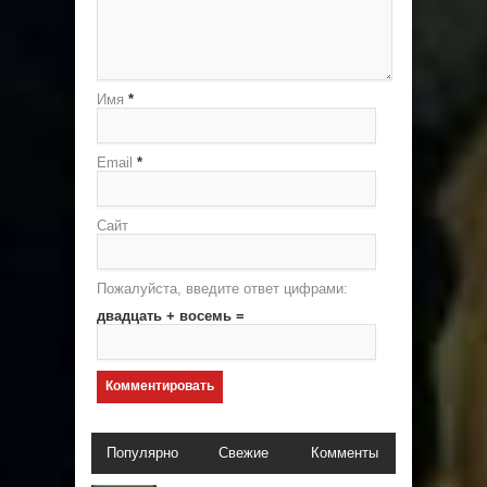
Имя
*
Email
*
Сайт
Пожалуйста, введите ответ цифрами:
двадцать + восемь =
Популярно
Свежие
Комменты