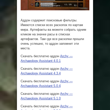
Аддон содержит поисковые фильтры.
Имеются списки всех раскопок по картам
мира. Артефакты ва можете собрать одним
кликом на значке расы в списках
артефактов. Там где все раскопки прошли
очень успешно, то аддон запомнит эти
места.
Скачать бесплатно аддон
Archy —
Archaeology Assistant 4.0.1
Скачать бесплатно аддон
Archy —
Archaeology Assistant 4.3.4
Скачать бесплатно аддон
Archy —
Archaeology Assistant 5.0.4
Скачать бесплатно аддон
Archy —
Archaeology Assistant 5.1.0
Скачать бесплатно аддон
Archy —