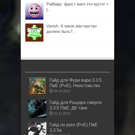
Райбару: фрост маги это круто! >:
(...
Vanish: А какое мастерство
должно быть?...
Гайд для Фури вара 3.3.5
ПвЕ (PvE). Неистовство
08.10.2013
Гайд для Рыцаря смерти
3.3.5 ПвЕ. ДК танк
22.11.2013
Гайд по роге (PvE) ПвЕ
3.3.5а