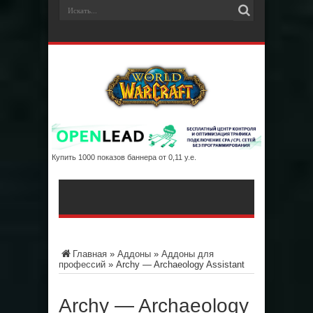
Купить 1000 показов баннера от 0,11 у.е.
Главная
»
Аддоны
»
Аддоны для
профессий
»
Archy — Archaeology Assistant
Archy — Archaeology