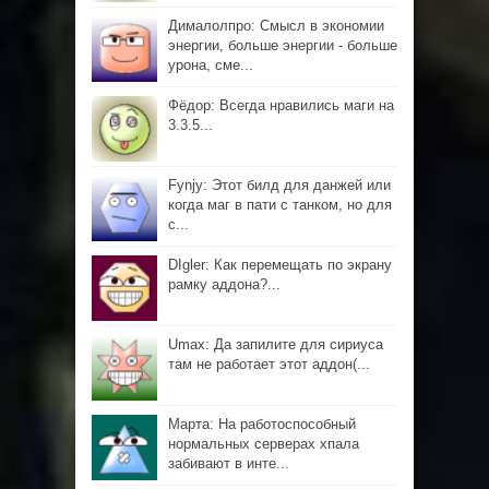
Дималолпро: Смысл в экономии
энергии, больше энергии - больше
урона, сме...
Фёдор: Всегда нравились маги на
3.3.5...
Fynjy: Этот билд для данжей или
когда маг в пати с танком, но для
с...
DIgler: Как перемещать по экрану
рамку аддона?...
Umax: Да запилите для сириуса
там не работает этот аддон(...
Марта: На работоспособный
нормальных серверах хпала
забивают в инте...