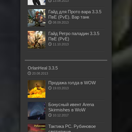
13.08.2013
Гайд для Прото вара 3.3.5
ПвЕ (PvE). Вар танк
08.09.2013
Гайд Ретро паладин 3.3.5
ПвЕ (PvE)
11.10.2013
OrlanHeal 3.3.5
20.08.2013
Продажа голда в WOW
19.03.2013
Бонусный ивент Arena
Skirmishes в WoW
10.12.2017
Тактика РС. Рубиновое
святилище