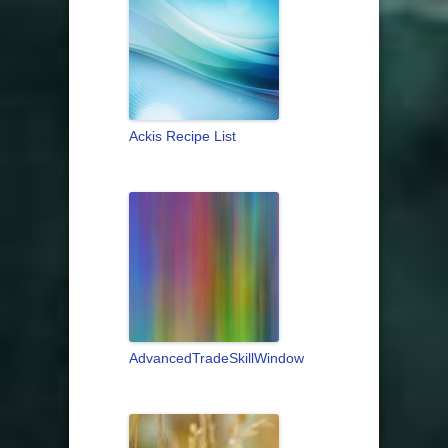
Ackis Recipe List
AdvancedTradeSkillWindow